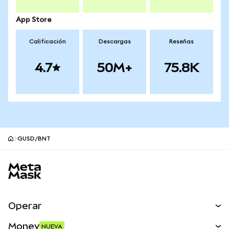
App Store
Calificación
Descargas
Reseñas
4.7
50M+
75.8K
GUSD/BNT
Pie de página del sitio MetaMask
Operar
Canjear
Money
NUEVA