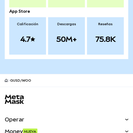
App Store
Calificación
Descargas
Reseñas
4.7
50M+
75.8K
GUSD/WOO
Pie de página del sitio MetaMask
Operar
Canjear
Money
NUEVA