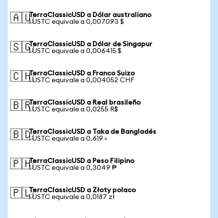
TerraClassicUSD a Dólar australiano
🇦🇺
1 USTC equivale a 0,007093 $
TerraClassicUSD a Dólar de Singapur
🇸🇬
1 USTC equivale a 0,006415 $
TerraClassicUSD a Franco Suizo
🇨🇭
1 USTC equivale a 0,004052 CHF
TerraClassicUSD a Real brasileño
🇧🇷
1 USTC equivale a 0,0255 R$
TerraClassicUSD a Taka de Bangladés
🇧🇩
1 USTC equivale a 0,619 ৳
TerraClassicUSD a Peso Filipino
🇵🇭
1 USTC equivale a 0,3049 ₱
TerraClassicUSD a Złoty polaco
🇵🇱
1 USTC equivale a 0,0187 zł