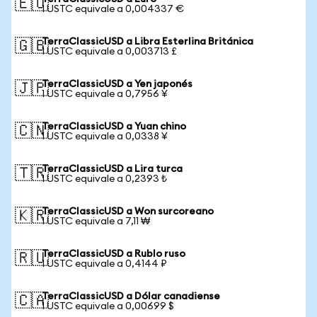
🇪🇺
1 USTC equivale a 0,004337 €
TerraClassicUSD a Libra Esterlina Británica
🇬🇧
1 USTC equivale a 0,003713 £
TerraClassicUSD a Yen japonés
🇯🇵
1 USTC equivale a 0,7956 ¥
TerraClassicUSD a Yuan chino
🇨🇳
1 USTC equivale a 0,0338 ¥
TerraClassicUSD a Lira turca
🇹🇷
1 USTC equivale a 0,2393 ₺
TerraClassicUSD a Won surcoreano
🇰🇷
1 USTC equivale a 7,11 ₩
TerraClassicUSD a Rublo ruso
🇷🇺
1 USTC equivale a 0,4144 ₽
TerraClassicUSD a Dólar canadiense
🇨🇦
1 USTC equivale a 0,00699 $