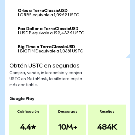
Orbs a TerraClassicUSD
1 ORBS equivale a 1,0969 USTC
Pax Dollar a TerraClassicUSD
1 USDP equivale a 199,4336 USTC
Big Time a TerraClassicUSD
1 BIGTIME equivale a 1,0881 USTC
Obtén USTC en segundos
Compra, vende, intercambia y canjea
USTC en MetaMask, la billetera cripto
más confiable.
Google Play
Calificación
Descargas
Reseñas
4.4
10M+
484K