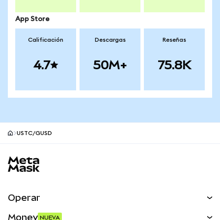
App Store
Calificación
Descargas
Reseñas
4.7
50M+
75.8K
USTC/GUSD
Pie de página del sitio MetaMask
Operar
Canjear
Money
NUEVA