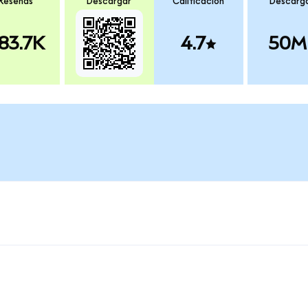
Reseñas
Descargar
Calificación
Descarg
83.7K
4.7
50M