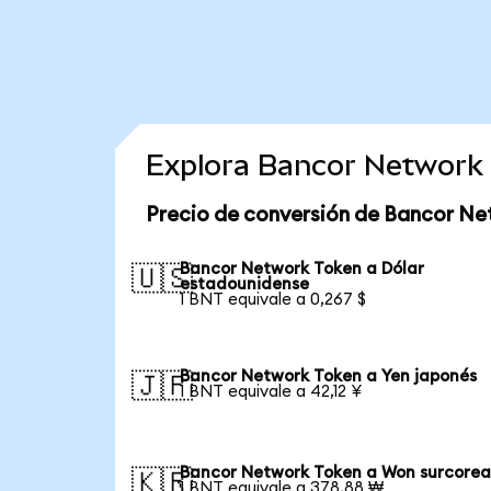
Explora Bancor Network 
Precio de conversión de Bancor Ne
Bancor Network Token a Dólar
🇺🇸
estadounidense
1 BNT equivale a 0,267 $
Bancor Network Token a Yen japonés
🇯🇵
1 BNT equivale a 42,12 ¥
Bancor Network Token a Won surcore
🇰🇷
1 BNT equivale a 378,88 ₩