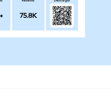
as
Reseñas
Descargar
+
75.8K