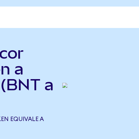
cor
n a
 (BNT a
EN EQUIVALE A