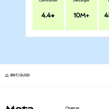
Calificación
Descargas
4.4
10M+
4
BNT/GUSD
Pie de página del sitio MetaMask
Operar