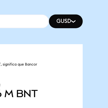
GUSD
, significa que Bancor
E
6 M
BNT