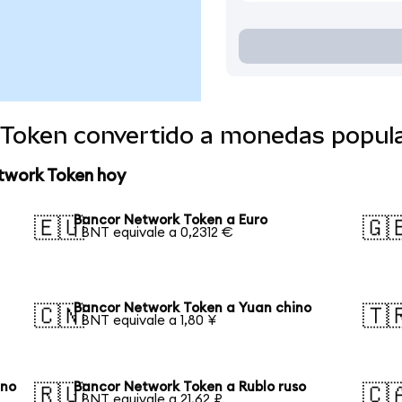
Token convertido a monedas popul
twork Token hoy
Bancor Network Token a Euro
🇪🇺
🇬
1 BNT equivale a 0,2312 €
Bancor Network Token a Yuan chino
🇨🇳
🇹
1 BNT equivale a 1,80 ¥
ano
Bancor Network Token a Rublo ruso
🇷🇺
🇨
1 BNT equivale a 21,62 ₽