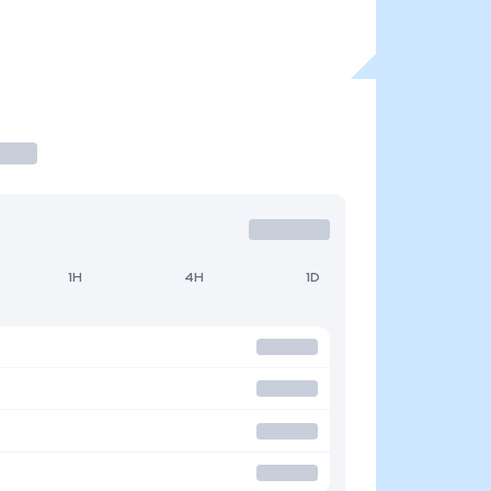
1H
4H
1D