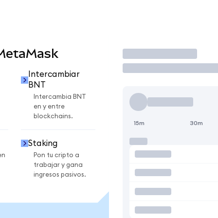
 MetaMask
Operar
Intercambiar
BNT
Intercambia BNT
en y entre
blockchains.
15m
30m
Staking
en
Pon tu cripto a
trabajar y gana
ingresos pasivos.