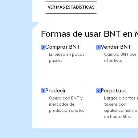
VER MÁS ESTADÍSTICAS
VER MÁS ESTADÍSTICAS
Formas de usar BNT en
Comprar BNT
Vender BNT
Empieza en pocos
Cambia BNT por
pasos.
efectivo.
Predecir
Perpetuos
Opera con BNT y
Largos o cortos 
mercados de
tokens con
predicción cripto.
apalancamiento
de hasta 50x.