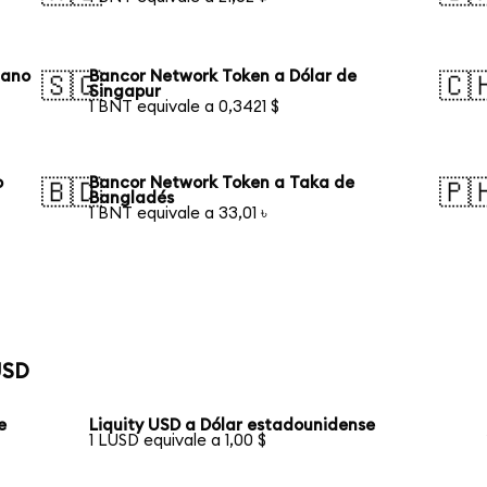
iano
Bancor Network Token a Dólar de
🇸🇬
🇨
Singapur
1 BNT equivale a 0,3421 $
o
Bancor Network Token a Taka de
🇧🇩
🇵
Bangladés
1 BNT equivale a 33,01 ৳
USD
e
Liquity USD a Dólar estadounidense
1 LUSD equivale a 1,00 $