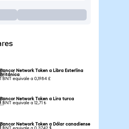
ares
Bancor Network Token a Libra Esterlina

Británica
1 BNT equivale a 0,1984 £
Bancor Network Token a Lira turca

1 BNT equivale a 12,71 ₺
Bancor Network Token a Dólar canadiense

1 BNT equivale a 0,3742 $