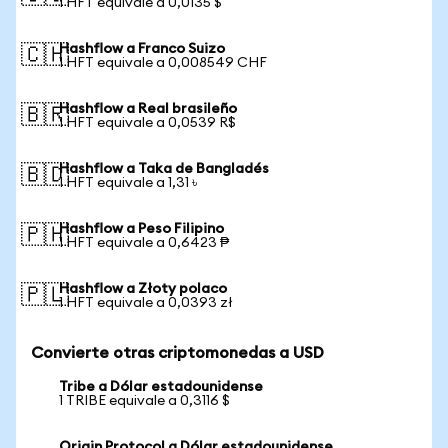
1 HFT equivale a 0,0135 $
Hashflow a Franco Suizo
🇨🇭
1 HFT equivale a 0,008549 CHF
Hashflow a Real brasileño
🇧🇷
1 HFT equivale a 0,0539 R$
Hashflow a Taka de Bangladés
🇧🇩
1 HFT equivale a 1,31 ৳
Hashflow a Peso Filipino
🇵🇭
1 HFT equivale a 0,6423 ₱
Hashflow a Złoty polaco
🇵🇱
1 HFT equivale a 0,0393 zł
Convierte otras criptomonedas a USD
Tribe a Dólar estadounidense
1 TRIBE equivale a 0,3116 $
Origin Protocol a Dólar estadounidense