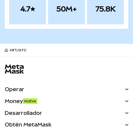
4.7
50M+
75.8K
HFT/GTC
Pie de página del sitio MetaMask
Operar
Canjear
Money
NUEVA
Predecir
NUEVA
Comprar
Desarrollador
Perps
NUEVA
Tarjeta
Ver los documentos
Obtén MetaMask
Activos del mundo real
mUSD
NUEVA
Panel
Obtén Metamask