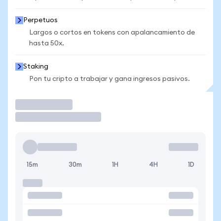
Perpetuos
Largos o cortos en tokens con apalancamiento de
hasta 50x.
Staking
Pon tu cripto a trabajar y gana ingresos pasivos.
Operar
15m
30m
1H
4H
1D