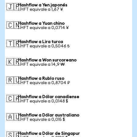
Hashflow a Yen japonés
🇯🇵
1 HFT equivale a 1,67 ¥
Hashflow a Yuan chino
🇨🇳
1 HFT equivale a 0,0714 ¥
Hashflow a Lira turca
🇹🇷
1 HFT equivale a 0,5046 ₺
Hashflow a Won surcoreano
🇰🇷
1 HFT equivale a 14,9 ₩
Hashflow a Rublo ruso
🇷🇺
1 HFT equivale a 0,8704 ₽
Hashflow a Dólar canadiense
🇨🇦
1 HFT equivale a 0,0148 $
Hashflow a Dólar australiano
🇦🇺
1 HFT equivale a 0,015 $
Hashflow a Dólar de Singapur
🇸🇬