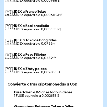
1 IDEX equivale a 0,000966 $
IDEX a Franco Suizo
🇨🇭
1 IDEX equivale a 0,000611 CHF
IDEX a Real brasileño
🇧🇷
1 IDEX equivale a 0,003853 R$
IDEX a Taka de Bangladés
🇧🇩
1 IDEX equivale a 0,0933 ৳
IDEX a Peso Filipino
🇵🇭
1 IDEX equivale a 0,0459 ₱
IDEX a Złoty polaco
🇵🇱
1 IDEX equivale a 0,002808 zł
Convierte otras criptomonedas a USD
Fuse Token a Dólar estadounidense
1 FUSE equivale a 0,002858 $
Guaranteed Entrance Token a Dólar