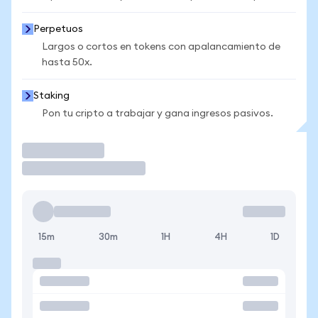
Perpetuos
Largos o cortos en tokens con apalancamiento de
hasta 50x.
Staking
Pon tu cripto a trabajar y gana ingresos pasivos.
Operar
15m
30m
1H
4H
1D