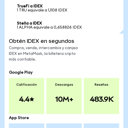
TrueFi a IDEX
1 TRU equivale a 1,1108 IDEX
Stella a IDEX
1 ALPHA equivale a 0,658826 IDEX
Obtén IDEX en segundos
Compra, vende, intercambia y canjea
IDEX en MetaMask, la billetera cripto
más confiable.
Google Play
Calificación
Descargas
Reseñas
4.4
10M+
483.9K
App Store