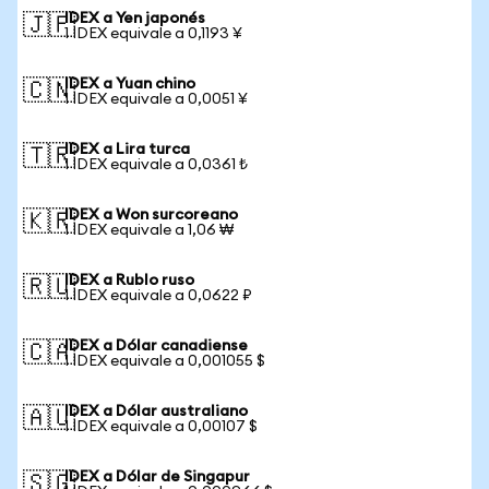
IDEX a Yen japonés
🇯🇵
1 IDEX equivale a 0,1193 ¥
IDEX a Yuan chino
🇨🇳
1 IDEX equivale a 0,0051 ¥
IDEX a Lira turca
🇹🇷
1 IDEX equivale a 0,0361 ₺
IDEX a Won surcoreano
🇰🇷
1 IDEX equivale a 1,06 ₩
IDEX a Rublo ruso
🇷🇺
1 IDEX equivale a 0,0622 ₽
IDEX a Dólar canadiense
🇨🇦
1 IDEX equivale a 0,001055 $
IDEX a Dólar australiano
🇦🇺
1 IDEX equivale a 0,00107 $
IDEX a Dólar de Singapur
🇸🇬