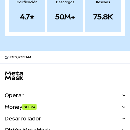
Calificación
Descargas
Reseñas
4.7
50M+
75.8K
IDEX/CREAM
Pie de página del sitio MetaMask
Operar
Canjear
Money
NUEVA
Predecir
NUEVA
Comprar
Desarrollador
Perps
NUEVA
Tarjeta
Ver los documentos
Obtén MetaMask