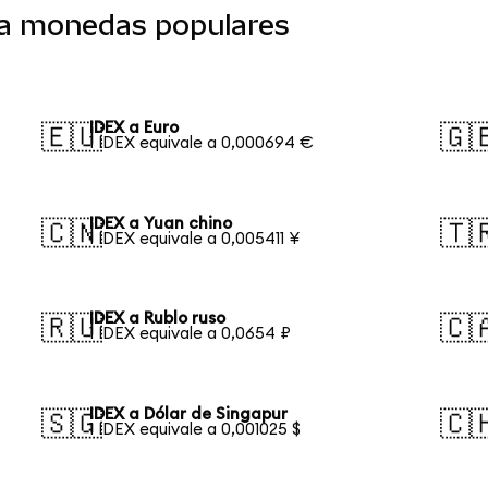
 a monedas populares
IDEX a Euro
🇪🇺
🇬
1 IDEX equivale a 0,000694 €
IDEX a Yuan chino
🇨🇳
🇹
1 IDEX equivale a 0,005411 ¥
IDEX a Rublo ruso
🇷🇺
🇨
1 IDEX equivale a 0,0654 ₽
IDEX a Dólar de Singapur
🇸🇬
🇨
1 IDEX equivale a 0,001025 $