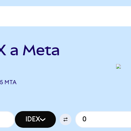
X a Meta
85 MTA
IDEX