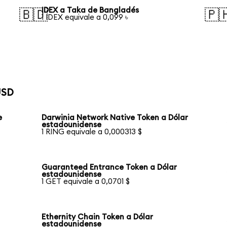
IDEX a Taka de Bangladés
🇧🇩
🇵
1 IDEX equivale a 0,099 ৳
USD
e
Darwinia Network Native Token a Dólar
estadounidense
1 RING equivale a 0,000313 $
Guaranteed Entrance Token a Dólar
estadounidense
1 GET equivale a 0,0701 $
Ethernity Chain Token a Dólar
estadounidense