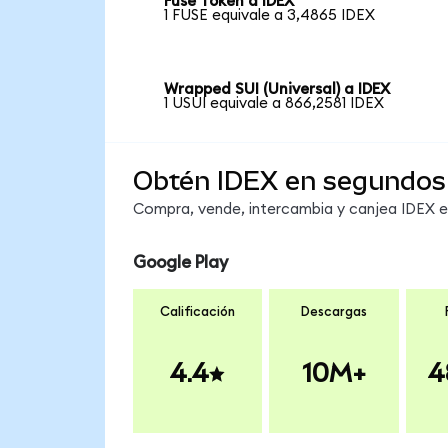
Fuse Token a IDEX
1 FUSE equivale a 3,4865 IDEX
Wrapped SUI (Universal) a IDEX
1 USUI equivale a 866,2581 IDEX
Obtén IDEX en segundos
Compra, vende, intercambia y canjea IDEX en
Google Play
Calificación
Descargas
4.4
10M+
4