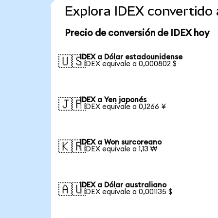
Explora IDEX convertido
Precio de conversión de IDEX hoy
IDEX a Dólar estadounidense
🇺🇸
1 IDEX equivale a 0,000802 $
IDEX a Yen japonés
🇯🇵
1 IDEX equivale a 0,1266 ¥
IDEX a Won surcoreano
🇰🇷
1 IDEX equivale a 1,13 ₩
IDEX a Dólar australiano
🇦🇺
1 IDEX equivale a 0,001135 $