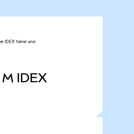
ue IDEX tiene una
 M
IDEX