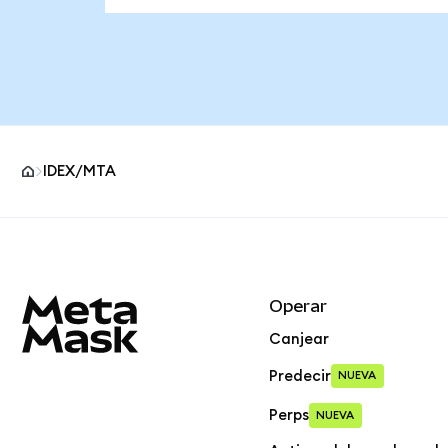
IDEX/MTA
Pie de página del sitio MetaMask
Operar
Canjear
Predecir
NUEVA
Perps
NUEVA