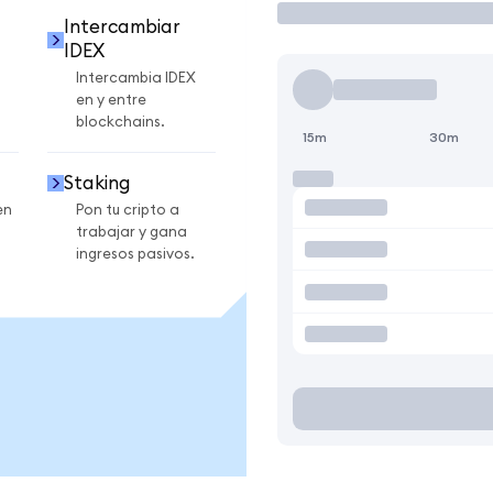
Intercambiar
IDEX
Intercambia IDEX
en y entre
blockchains.
15m
30m
Staking
en
Pon tu cripto a
trabajar y gana
ingresos pasivos.