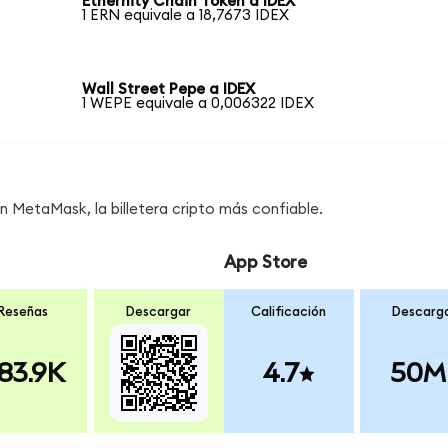
Ethernity Chain Token a IDEX
1 ERN equivale a 18,7673 IDEX
Wall Street Pepe a IDEX
1 WEPE equivale a 0,006322 IDEX
 MetaMask, la billetera cripto más confiable.
App Store
Reseñas
Descargar
Calificación
Descarg
83.9K
4.7
50M