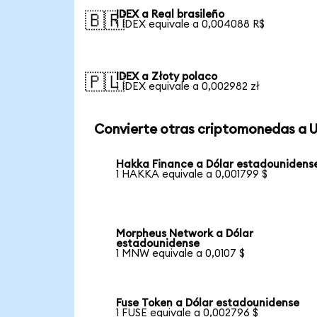
IDEX a Real brasileño
🇧🇷
1 IDEX equivale a 0,004088 R$
IDEX a Złoty polaco
🇵🇱
1 IDEX equivale a 0,002982 zł
Convierte otras criptomonedas a 
Hakka Finance a Dólar estadounidens
1 HAKKA equivale a 0,001799 $
Morpheus Network a Dólar
estadounidense
1 MNW equivale a 0,0107 $
Fuse Token a Dólar estadounidense
1 FUSE equivale a 0,002796 $