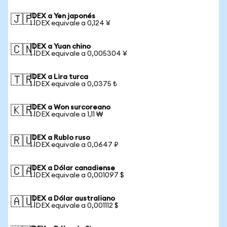
IDEX a Yen japonés
🇯🇵
1 IDEX equivale a 0,124 ¥
IDEX a Yuan chino
🇨🇳
1 IDEX equivale a 0,005304 ¥
IDEX a Lira turca
🇹🇷
1 IDEX equivale a 0,0375 ₺
IDEX a Won surcoreano
🇰🇷
1 IDEX equivale a 1,11 ₩
IDEX a Rublo ruso
🇷🇺
1 IDEX equivale a 0,0647 ₽
IDEX a Dólar canadiense
🇨🇦
1 IDEX equivale a 0,001097 $
IDEX a Dólar australiano
🇦🇺
1 IDEX equivale a 0,001112 $