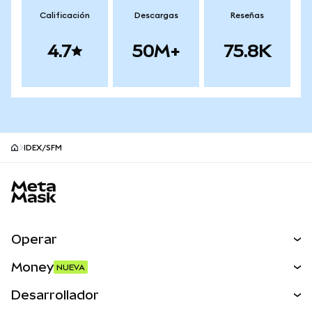
Calificación
Descargas
Reseñas
4.7
50M+
75.8K
IDEX/SFM
Pie de página del sitio MetaMask
Operar
Canjear
Money
NUEVA
Predecir
NUEVA
Comprar
Desarrollador
Perps
NUEVA
Tarjeta
Ver los documentos