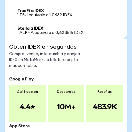
TrueFi a IDEX
1 TRU equivale a 1,0682 IDEX
Stella a IDEX
1 ALPHA equivale a 0,633515 IDEX
Obtén IDEX en segundos
Compra, vende, intercambia y canjea
IDEX en MetaMask, la billetera cripto
más confiable.
Google Play
Calificación
Descargas
Reseñas
4.4
10M+
483.9K
App Store