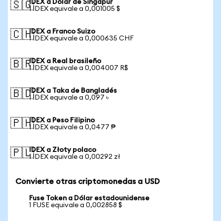
IDEX a Dólar de Singapur
🇸🇬
1 IDEX equivale a 0,001005 $
IDEX a Franco Suizo
🇨🇭
1 IDEX equivale a 0,000635 CHF
IDEX a Real brasileño
🇧🇷
1 IDEX equivale a 0,004007 R$
IDEX a Taka de Bangladés
🇧🇩
1 IDEX equivale a 0,097 ৳
IDEX a Peso Filipino
🇵🇭
1 IDEX equivale a 0,0477 ₱
IDEX a Złoty polaco
🇵🇱
1 IDEX equivale a 0,00292 zł
Convierte otras criptomonedas a USD
Fuse Token a Dólar estadounidense
1 FUSE equivale a 0,002858 $