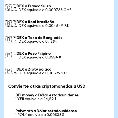
IDEX a Franco Suizo
🇨🇭
1 IDEX equivale a 0,000738 CHF
IDEX a Real brasileño
🇧🇷
1 IDEX equivale a 0,004649 R$
IDEX a Taka de Bangladés
🇧🇩
1 IDEX equivale a 0,1128 ৳
IDEX a Peso Filipino
🇵🇭
1 IDEX equivale a 0,0554 ₱
IDEX a Złoty polaco
🇵🇱
1 IDEX equivale a 0,003398 zł
Convierte otras criptomonedas a USD
DFI money a Dólar estadounidense
1 YFII equivale a 24,59 $
Polymath a Dólar estadounidense
1 POLY equivale a 0,00838 $