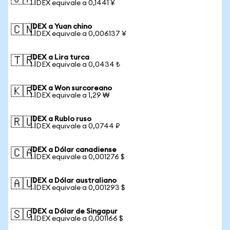
1 IDEX equivale a 0,1441 ¥
IDEX a Yuan chino
🇨🇳
1 IDEX equivale a 0,006137 ¥
IDEX a Lira turca
🇹🇷
1 IDEX equivale a 0,0434 ₺
IDEX a Won surcoreano
🇰🇷
1 IDEX equivale a 1,29 ₩
IDEX a Rublo ruso
🇷🇺
1 IDEX equivale a 0,0744 ₽
IDEX a Dólar canadiense
🇨🇦
1 IDEX equivale a 0,001276 $
IDEX a Dólar australiano
🇦🇺
1 IDEX equivale a 0,001293 $
IDEX a Dólar de Singapur
🇸🇬
1 IDEX equivale a 0,001166 $