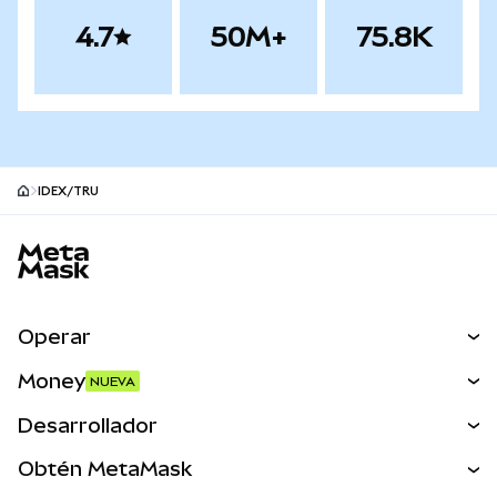
4.7
50M+
75.8K
IDEX/TRU
Pie de página del sitio MetaMask
Operar
Canjear
Money
NUEVA
Predecir
NUEVA
Comprar
Desarrollador
Perps
NUEVA
Tarjeta
Ver los documentos
Obtén MetaMask
Activos del mundo real
mUSD
NUEVA
Panel
Obtén Metamask