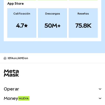
App Store
Calificación
Descargas
Reseñas
4.7
50M+
75.8K
IEFAon/AMDon
Pie de página del sitio MetaMask
Operar
Canjear
Money
NUEVA
Predecir
NUEVA
Comprar