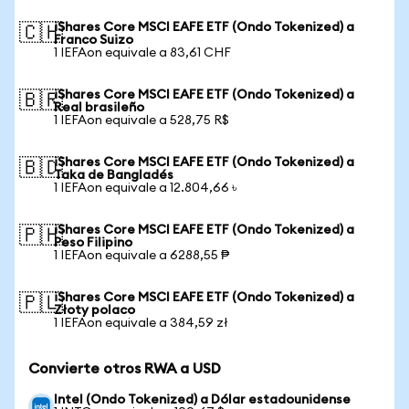
iShares Core MSCI EAFE ETF (Ondo Tokenized) a
🇨🇭
Franco Suizo
1 IEFAon equivale a 83,61 CHF
iShares Core MSCI EAFE ETF (Ondo Tokenized) a
🇧🇷
Real brasileño
1 IEFAon equivale a 528,75 R$
iShares Core MSCI EAFE ETF (Ondo Tokenized) a
🇧🇩
Taka de Bangladés
1 IEFAon equivale a 12.804,66 ৳
iShares Core MSCI EAFE ETF (Ondo Tokenized) a
🇵🇭
Peso Filipino
1 IEFAon equivale a 6288,55 ₱
iShares Core MSCI EAFE ETF (Ondo Tokenized) a
🇵🇱
Złoty polaco
1 IEFAon equivale a 384,59 zł
Convierte otros RWA a USD
Intel (Ondo Tokenized) a Dólar estadounidense