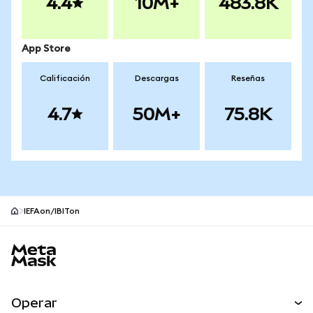
4.4
10M+
483.8K
App Store
Calificación
Descargas
Reseñas
4.7
50M+
75.8K
IEFAon/IBITon
Pie de página del sitio MetaMask
Operar