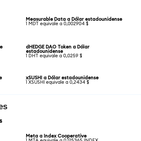
Measurable Data a Dólar estadounidense
1 MDT equivale a 0,002904 $
se
dHEDGE DAO Token a Dólar
estadounidense
1 DHT equivale a 0,0259 $
e
xSUSHI a Dólar estadounidense
1 XSUSHI equivale a 0,2434 $
es
s
Meta a Index Cooperative
1 MTA equivale a 0,125365 INDEX