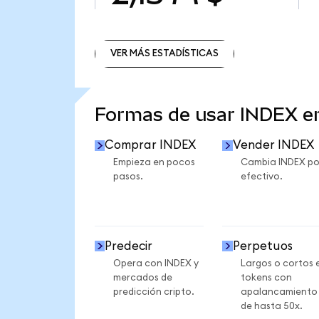
VER MÁS ESTADÍSTICAS
VER MÁS ESTADÍSTICAS
Formas de usar INDEX 
Comprar INDEX
Vender INDEX
Empieza en pocos
Cambia INDEX po
pasos.
efectivo.
Predecir
Perpetuos
Opera con INDEX y
Largos o cortos 
mercados de
tokens con
predicción cripto.
apalancamiento
de hasta 50x.