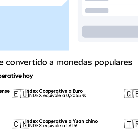
ve convertido a monedas populares
perative hoy
ense
Index Cooperative a Euro
🇪🇺
🇬
1 INDEX equivale a 0,2065 €
Index Cooperative a Yuan chino
🇨🇳
🇹
1 INDEX equivale a 1,61 ¥