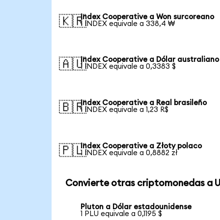
Index Cooperative a Won surcoreano
🇰🇷
1 INDEX equivale a 338,4 ₩
Index Cooperative a Dólar australiano
🇦🇺
1 INDEX equivale a 0,3383 $
Index Cooperative a Real brasileño
🇧🇷
1 INDEX equivale a 1,23 R$
Index Cooperative a Złoty polaco
🇵🇱
1 INDEX equivale a 0,8882 zł
Convierte otras criptomonedas a 
Pluton a Dólar estadounidense
1 PLU equivale a 0,1195 $