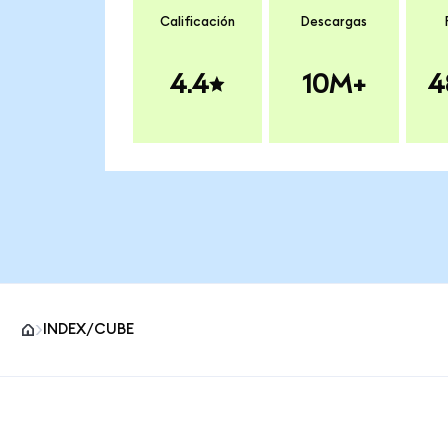
Calificación
Descargas
4.4
10M+
4
INDEX/CUBE
Pie de página del sitio MetaMask