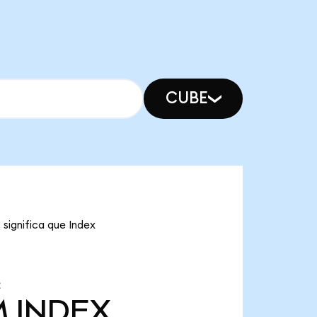
CUBE
significa que Index
M
INDEX