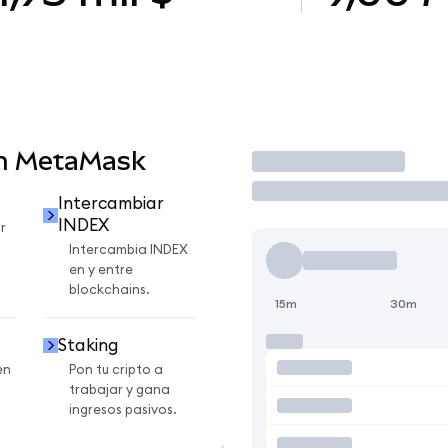
en MetaMask
Operar
Intercambiar
INDEX
r
Intercambia INDEX
en y entre
blockchains.
15m
30m
Staking
en
Pon tu cripto a
trabajar y gana
ingresos pasivos.