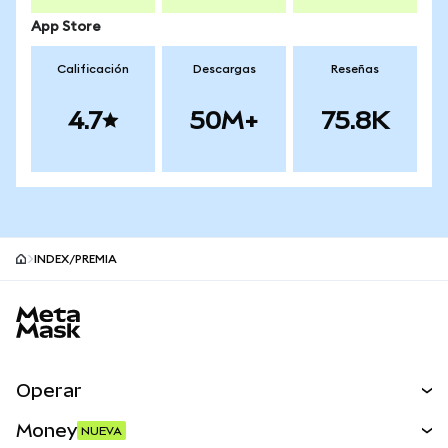
App Store
Calificación
Descargas
Reseñas
4.7
50M+
75.8K
INDEX/PREMIA
Pie de página del sitio MetaMask
Operar
Canjear
Money
NUEVA
Predecir
NUEVA