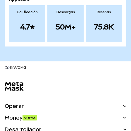
Calificación
Descargas
Reseñas
4.7
50M+
75.8K
INV/OMG
Pie de página del sitio MetaMask
Operar
Canjear
Money
NUEVA
Predecir
NUEVA
Comprar
Desarrollador