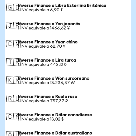
Inverse Finance a Libra Esterlina Británica
🇬🇧
1 INV equivale a 6,90 £
Inverse Finance a Yen japonés
🇯🇵
1 INV equivale a 1466,62 ¥
Inverse Finance a Yuan chino
🇨🇳
1 INV equivale a 62,70 ¥
Inverse Finance a Lira turca
🇹🇷
1 INV equivale a 442,12 ₺
Inverse Finance a Won surcoreano
🇰🇷
1 INV equivale a 13.236,37 ₩
Inverse Finance a Rublo ruso
🇷🇺
1 INV equivale a 757,37 ₽
Inverse Finance a Dólar canadiense
🇨🇦
1 INV equivale a 13,02 $
Inverse Finance a Dólar australiano
🇦🇺