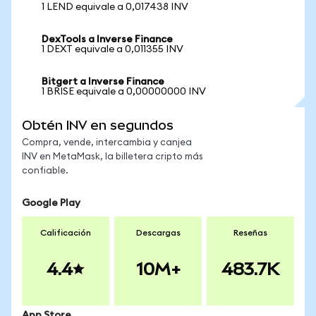
1 LEND equivale a 0,017438 INV
DexTools a Inverse Finance
1 DEXT equivale a 0,011355 INV
Bitgert a Inverse Finance
1 BRISE equivale a 0,00000000 INV
Obtén INV en segundos
Compra, vende, intercambia y canjea
INV en MetaMask, la billetera cripto más
confiable.
Google Play
Calificación
Descargas
Reseñas
4.4
10M+
483.7K
App Store