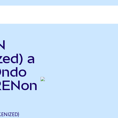
N
zed) a
Ondo
IRENon
ENIZED)