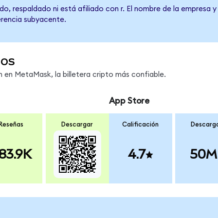
o, respaldado ni está afiliado con r. El nombre de la empresa y 
erencia subyacente.
dos
en MetaMask, la billetera cripto más confiable.
App Store
Reseñas
Descargar
Calificación
Descarg
83.9K
4.7
50M