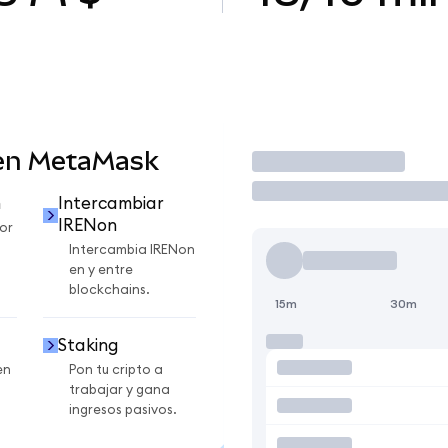
 en MetaMask
Operar
n
Intercambiar
IRENon
or
Intercambia IRENon
en y entre
blockchains.
15m
30m
Staking
en
Pon tu cripto a
trabajar y gana
ingresos pasivos.