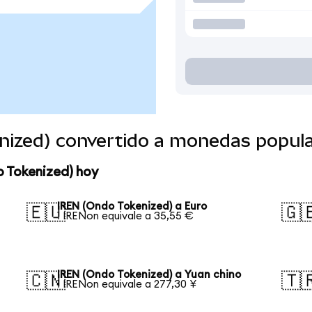
nized) convertido a monedas popul
o Tokenized) hoy
IREN (Ondo Tokenized) a Euro
🇪🇺
🇬
1 IRENon equivale a 35,55 €
IREN (Ondo Tokenized) a Yuan chino
🇨🇳
🇹
1 IRENon equivale a 277,30 ¥