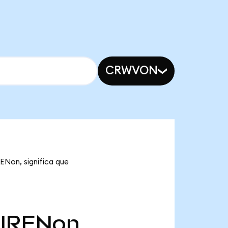
CRWVON
RENon, significa que
IRENon