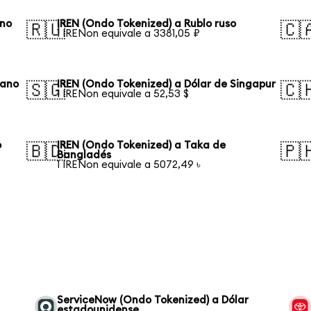
ano
IREN (Ondo Tokenized) a Rublo ruso
🇷🇺
🇨
1 IRENon equivale a 3381,05 ₽
iano
IREN (Ondo Tokenized) a Dólar de Singapur
🇸🇬
🇨
1 IRENon equivale a 52,53 $
o
IREN (Ondo Tokenized) a Taka de
🇧🇩
🇵
Bangladés
1 IRENon equivale a 5072,49 ৳
ServiceNow (Ondo Tokenized) a Dólar
estadounidense