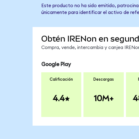
Este producto no ha sido emitido, patrocinad
únicamente para identificar el activo de ref
Obtén IRENon en segun
Compra, vende, intercambia y canjea IRENon 
Google Play
Calificación
Descargas
4.4
10M+
4