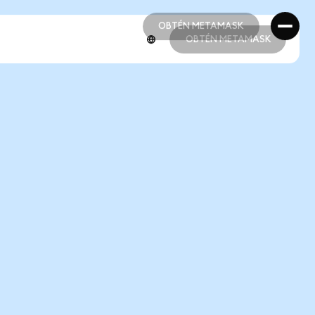
OBTÉN METAMASK
OBTÉN METAMASK
OBTÉN METAMASK
OBTÉN METAMASK