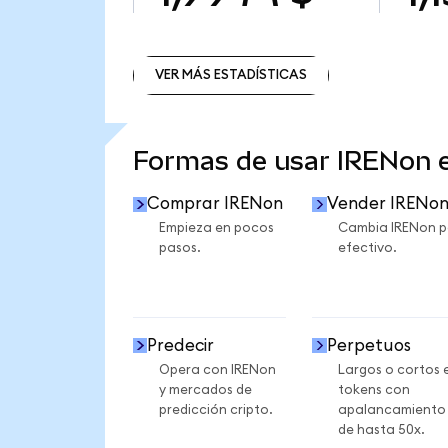
VER MÁS ESTADÍSTICAS
VER MÁS ESTADÍSTICAS
Formas de usar IRENon
Comprar IRENon
Vender IRENo
Empieza en pocos
Cambia IRENon p
pasos.
efectivo.
Predecir
Perpetuos
Opera con IRENon
Largos o cortos 
y mercados de
tokens con
predicción cripto.
apalancamiento
de hasta 50x.