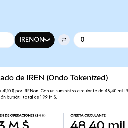
IRENON
cado de IREN (Ondo Tokenized)
 41,10 $ por IRENon. Con un suministro circulante de 48,40 mil I
n bursátil total de 1,99 M $.
N DE OPERACIONES
(24 H)
OFERTA CIRCULANTE
13 M $
48,40 mil