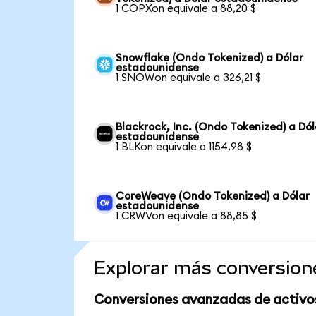
1 COPXon equivale a 88,20 $
Snowflake (Ondo Tokenized) a Dólar
estadounidense
1 SNOWon equivale a 326,21 $
Blackrock, Inc. (Ondo Tokenized) a Dól
estadounidense
1 BLKon equivale a 1154,98 $
CoreWeave (Ondo Tokenized) a Dólar
estadounidense
1 CRWVon equivale a 88,85 $
Explorar más conversion
Conversiones avanzadas de activo