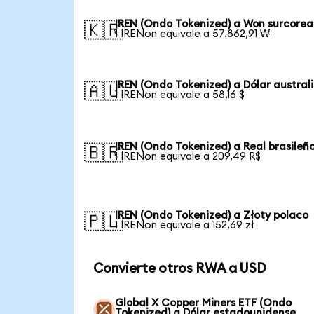
IREN (Ondo Tokenized) a Won surcore
🇰🇷
1 IRENon equivale a 57.862,91 ₩
IREN (Ondo Tokenized) a Dólar austral
🇦🇺
1 IRENon equivale a 58,16 $
IREN (Ondo Tokenized) a Real brasileñ
🇧🇷
1 IRENon equivale a 209,49 R$
IREN (Ondo Tokenized) a Złoty polaco
🇵🇱
1 IRENon equivale a 152,69 zł
Convierte otros RWA a USD
Global X Copper Miners ETF (Ondo
Tokenized) a Dólar estadounidense