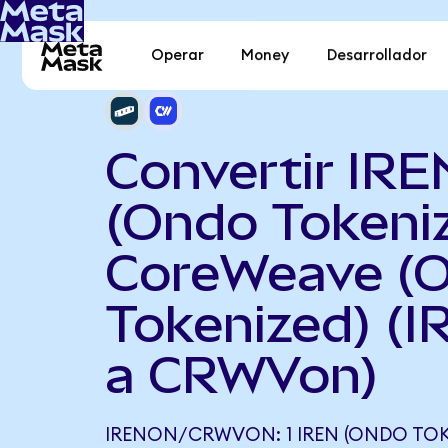
Operar
Money
Desarrollador
Convertir IRE
(Ondo Tokeni
CoreWeave (
Tokenized) (
a CRWVon)
IRENON/CRWVON: 1 IREN (ONDO TOK