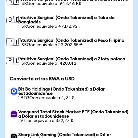
🇧🇷
1 ISRGon equivale a 1948,46 R$
Intuitive Surgical (Ondo Tokenized) a Taka de
🇧🇩
Bangladés
1 ISRGon equivale a 47.172,92 ৳
Intuitive Surgical (Ondo Tokenized) a Peso Filipino
🇵🇭
1 ISRGon equivale a 23.202,85 ₱
Intuitive Surgical (Ondo Tokenized) a Złoty polaco
🇵🇱
1 ISRGon equivale a 1420,01 zł
Convierte otros RWA a USD
BitGo Holdings (Ondo Tokenized) a Dólar
estadounidense
1 BTGOon equivale a 4,94 $
Vanguard Total Stock Market ETF (Ondo Tokenized)
a Dólar estadounidense
1 VTIon equivale a 382,27 $
SharpLink Gaming (Ondo Tokenized) a Dólar