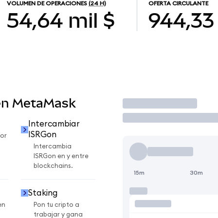
VOLUMEN DE OPERACIONES
(24 H)
OFERTA CIRCULANTE
54,64 mil $
944,33
en MetaMask
Operar
Intercambiar
ISRGon
or
Intercambia
ISRGon en y entre
blockchains.
15m
30m
Staking
en
Pon tu cripto a
trabajar y gana