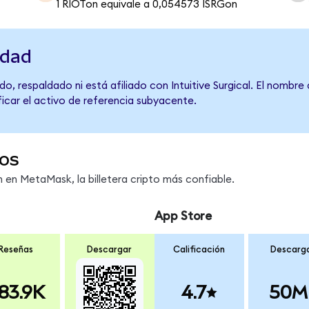
1 RIOTon equivale a 0,054573 ISRGon
idad
o, respaldado ni está afiliado con Intuitive Surgical. El nombre
ficar el activo de referencia subyacente.
os
en MetaMask, la billetera cripto más confiable.
App Store
Reseñas
Descargar
Calificación
Descarg
83.9K
4.7
50M