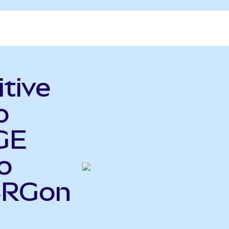
itive
o
GE
o
ISRGon