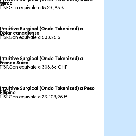

turca
1 ISRGon equivale a 18.231,95 ₺
Intuitive Surgical (Ondo Tokenized) a

Dólar canadiense
1 ISRGon equivale a 533,25 $
Intuitive Surgical (Ondo Tokenized) a

Franco Suizo
1 ISRGon equivale a 308,86 CHF
Intuitive Surgical (Ondo Tokenized) a Peso

Filipino
1 ISRGon equivale a 23.203,95 ₱