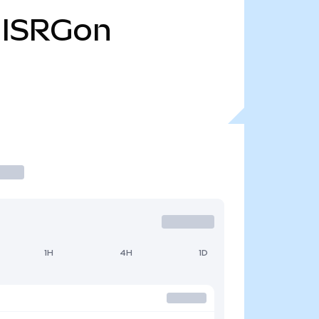
ISRGon
1H
4H
1D