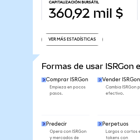
CAPITALIZACIÓN BURSÁTIL
360,92 mil $
VER MÁS ESTADÍSTICAS
VER MÁS ESTADÍSTICAS
Formas de usar ISRGon 
Comprar ISRGon
Vender ISRGon
Empieza en pocos
Cambia ISRGon p
pasos.
efectivo.
Predecir
Perpetuos
Opera con ISRGon
Largos o cortos 
y mercados de
tokens con