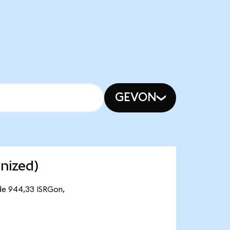
GEVON
enized)
 de 944,33 ISRGon,