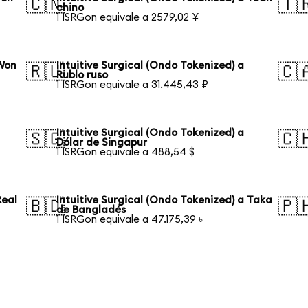
🇨🇳
🇹
chino
1 ISRGon equivale a 2579,02 ¥
 Won
Intuitive Surgical (Ondo Tokenized) a
🇷🇺
🇨
Rublo ruso
1 ISRGon equivale a 31.445,43 ₽
Intuitive Surgical (Ondo Tokenized) a
🇸🇬
🇨
Dólar de Singapur
1 ISRGon equivale a 488,54 $
Real
Intuitive Surgical (Ondo Tokenized) a Taka
🇧🇩
🇵
de Bangladés
1 ISRGon equivale a 47.175,39 ৳