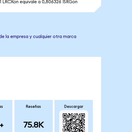
1 LRCXon equivale a 0,806326 ISRGon
 de la empresa y cualquier otra marca
as
Reseñas
Descargar
+
75.8K