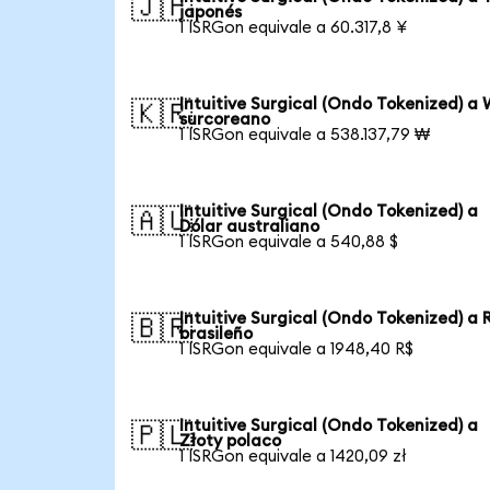
🇯🇵
japonés
1 ISRGon equivale a 60.317,8 ¥
Intuitive Surgical (Ondo Tokenized) a
🇰🇷
surcoreano
1 ISRGon equivale a 538.137,79 ₩
Intuitive Surgical (Ondo Tokenized) a
🇦🇺
Dólar australiano
1 ISRGon equivale a 540,88 $
Intuitive Surgical (Ondo Tokenized) a 
🇧🇷
brasileño
1 ISRGon equivale a 1948,40 R$
Intuitive Surgical (Ondo Tokenized) a
🇵🇱
Złoty polaco
1 ISRGon equivale a 1420,09 zł