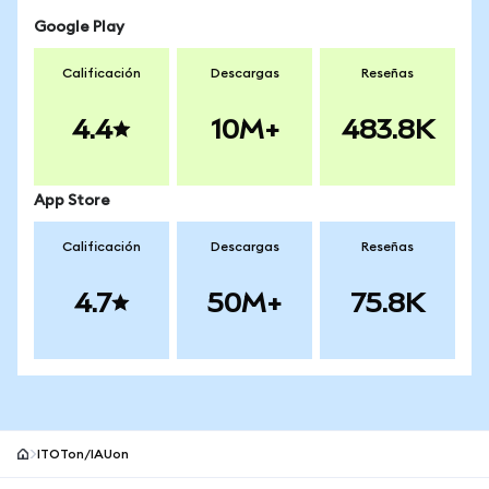
Google Play
Calificación
Descargas
Reseñas
4.4
10M+
483.8K
App Store
Calificación
Descargas
Reseñas
4.7
50M+
75.8K
ITOTon/IAUon
Pie de página del sitio MetaMask