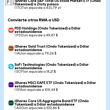
iShares Core S&P Total US Stock Market ETF (Ondo
🇵🇱
Tokenized) a Złoty polaco
1 ITOTon equivale a 631,79 zł
Convierte otros RWA a USD
PDD Holdings (Ondo Tokenized) a Dólar
estadounidense
1 PDDon equivale a 89,87 $
iShares Gold Trust (Ondo Tokenized) a Dólar
estadounidense
1 IAUon equivale a 79,26 $
SoFi Technologies (Ondo Tokenized) a Dólar
estadounidense
1 SOFIon equivale a 18,21 $
iShares MSCI EAFE ETF (Ondo Tokenized) a Dólar
estadounidense
1 EFAon equivale a 109,48 $
iShares Core US Aggregate Bond ETF (Ondo
Tokenized) a Dólar estadounidense
1 AGGon equivale a 100,86 $