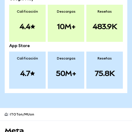
Calificación
Descargas
Reseñas
4.4
10M+
483.9K
App Store
Calificación
Descargas
Reseñas
4.7
50M+
75.8K
ITOTon/MUon
Pie de página del sitio MetaMask