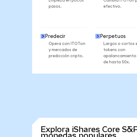
Empieza en pocos
Cambia ITOTon 
pasos.
efectivo.
Predecir
Perpetuos
Opera con ITOTon
Largos o cortos 
y mercados de
tokens con
predicción cripto.
apalancamiento
de hasta 50x.
Explora iShares Core S&P
monedas populares