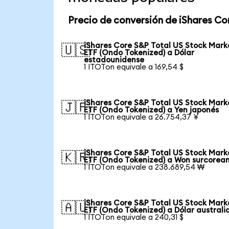
Precio de conversión de iShares Co
iShares Core S&P Total US Stock Mark
🇺🇸
ETF (Ondo Tokenized) a Dólar
estadounidense
1 ITOTon equivale a 169,54 $
iShares Core S&P Total US Stock Mark
🇯🇵
ETF (Ondo Tokenized) a Yen japonés
1 ITOTon equivale a 26.754,37 ¥
iShares Core S&P Total US Stock Mark
🇰🇷
ETF (Ondo Tokenized) a Won surcorea
1 ITOTon equivale a 238.689,54 ₩
iShares Core S&P Total US Stock Mark
🇦🇺
ETF (Ondo Tokenized) a Dólar australi
1 ITOTon equivale a 240,31 $