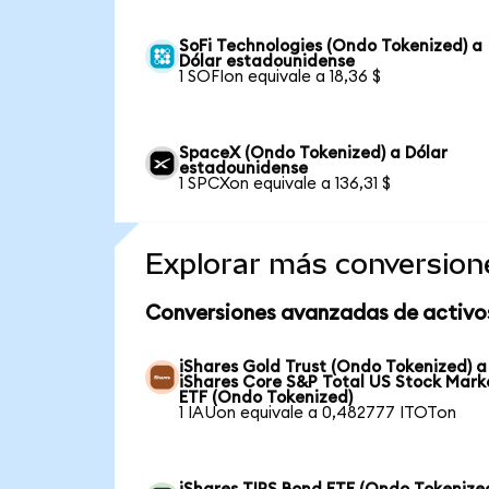
SoFi Technologies (Ondo Tokenized) a
Dólar estadounidense
1 SOFIon equivale a 18,36 $
SpaceX (Ondo Tokenized) a Dólar
estadounidense
1 SPCXon equivale a 136,31 $
Explorar más conversion
Conversiones avanzadas de activo
iShares Gold Trust (Ondo Tokenized) a
iShares Core S&P Total US Stock Mark
ETF (Ondo Tokenized)
1 IAUon equivale a 0,482777 ITOTon