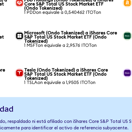
d) a
PDD Holdings (Ondo Tokenized) a iShares
et
Core S&P Total US Stock Market ETF
(Ondo Tokenized)
1 PDDon equivale a 0,540462 ITOTon
Microsoft (Ondo Tokenized) a iShares Core
et
S&P Total US Stock Market ETF (Ondo
Tokenized)
1 MSFTon equivale a 2,9576 ITOTon
ore
Tesla (Ondo Tokenized) a iShares Core
S&P Total US Stock Market ETF (Ondo
Tokenized)
1 TSLAon equivale a 1,9505 ITOTon
idad
do, respaldado ni está afiliado con iShares Core S&P Total US 
únicamente para identificar el activo de referencia subyacente.