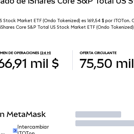
cado de iShares Core S&P Total US 
US Stock Market ETF (Ondo Tokenized) es 169,54 $ por ITOTon. C
ue iShares Core S&P Total US Stock Market ETF (Ondo Tokenized)
MEN DE OPERACIONES
(24 H)
OFERTA CIRCULANTE
66,91 mil $
75,50 mil
en MetaMask
Operar
Intercambiar
ITOTon