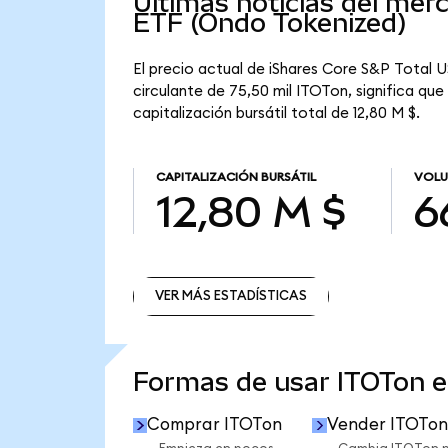
Últimas noticias del mer
ETF (Ondo Tokenized)
El precio actual de iShares Core S&P Total 
circulante de 75,50 mil ITOTon, significa q
capitalización bursátil total de 12,80 M $.
CAPITALIZACIÓN BURSÁTIL
VOLU
12,80 M $
6
VER MÁS ESTADÍSTICAS
VER MÁS ESTADÍSTICAS
Formas de usar ITOTon 
Comprar ITOTon
Vender ITOTon