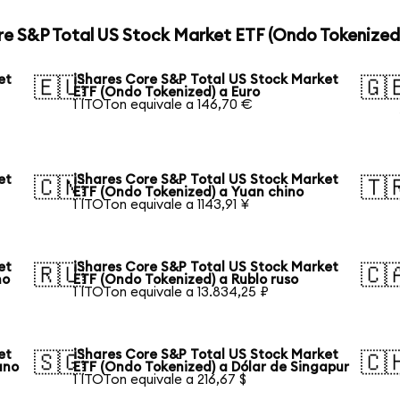
re S&P Total US Stock Market ETF (Ondo Tokenized
et
iShares Core S&P Total US Stock Market
🇪🇺
🇬
ETF (Ondo Tokenized) a Euro
1 ITOTon equivale a 146,70 €
et
iShares Core S&P Total US Stock Market
🇨🇳
🇹
ETF (Ondo Tokenized) a Yuan chino
1 ITOTon equivale a 1143,91 ¥
et
iShares Core S&P Total US Stock Market
🇷🇺
🇨
no
ETF (Ondo Tokenized) a Rublo ruso
1 ITOTon equivale a 13.834,25 ₽
et
iShares Core S&P Total US Stock Market
🇸🇬
🇨
ano
ETF (Ondo Tokenized) a Dólar de Singapur
1 ITOTon equivale a 216,67 $