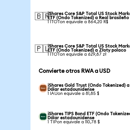
iShares Core S&P Total US Stock Mark
🇧🇷
ETF (Ondo Tokenized) a Real brasileño
1 ITOTon equivale a 864,20 R$
iShares Core S&P Total US Stock Mark
🇵🇱
ETF (Ondo Tokenized) a Złoty polaco
1 ITOTon equivale a 629,87 zł
Convierte otros RWA a USD
iShares Gold Trust (Ondo Tokenized) a
Dólar estadounidense
1 IAUon equivale a 81,85 $
iShares TIPS Bond ETF (Ondo Tokenize
Dólar estadounidense
1 TIPon equivale a 110,78 $