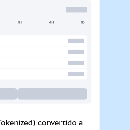
1H
4H
1D
okenized) convertido a