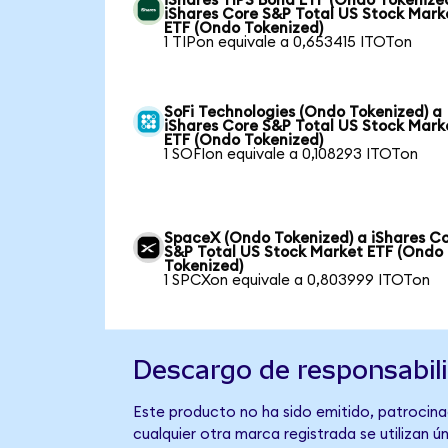
iShares TIPS Bond ETF (Ondo Tokenize
iShares Core S&P Total US Stock Mark
ETF (Ondo Tokenized)
1 TIPon equivale a 0,653415 ITOTon
SoFi Technologies (Ondo Tokenized) a
iShares Core S&P Total US Stock Mark
ETF (Ondo Tokenized)
1 SOFIon equivale a 0,108293 ITOTon
SpaceX (Ondo Tokenized) a iShares C
S&P Total US Stock Market ETF (Ondo
Tokenized)
1 SPCXon equivale a 0,803999 ITOTon
Descargo de responsabil
Este producto no ha sido emitido, patrocina
cualquier otra marca registrada se utilizan 