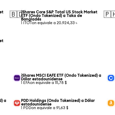
et
iShares Core S&P Total US Stock Market
🇧🇩
🇵
ETF (Ondo Tokenized) a Taka de
Bangladés
1 ITOTon equivale a 20.924,33 ৳
et
iShares MSCI EAFE ETF (Ondo Tokenized) a
Dólar estadounidense
1 EFAon equivale a 111,78 $
d) a
PDD Holdings (Ondo Tokenized) a Dólar
estadounidense
1 PDDon equivale a 91,63 $