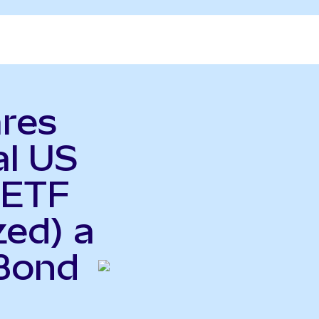
ares
al US
 ETF
zed) a
 Bond