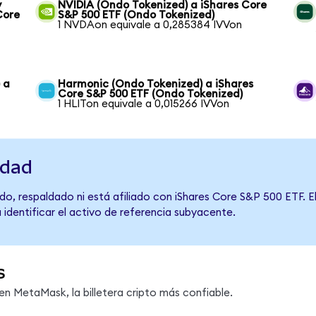
y
NVIDIA (Ondo Tokenized) a iShares Core
Core
S&P 500 ETF (Ondo Tokenized)
1 NVDAon equivale a 0,285384 IVVon
 a
Harmonic (Ondo Tokenized) a iShares
Core S&P 500 ETF (Ondo Tokenized)
1 HLITon equivale a 0,015266 IVVon
idad
o, respaldado ni está afiliado con iShares Core S&P 500 ETF. E
 identificar el activo de referencia subyacente.
s
n MetaMask, la billetera cripto más confiable.