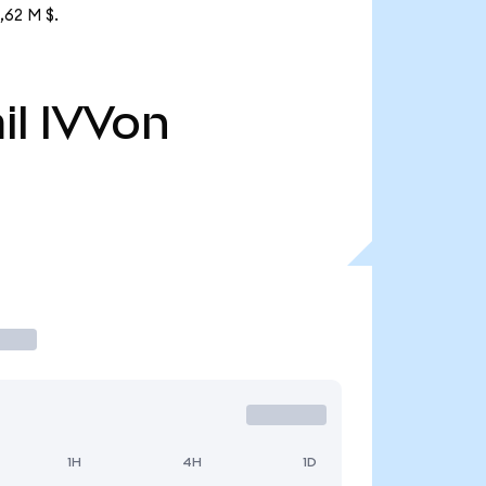
,62 M $.
il
IVVon
1H
4H
1D