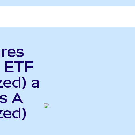
ares
 ETF
zed) a
s A
zed)