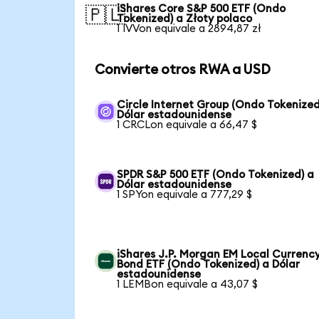
iShares Core S&P 500 ETF (Ondo
🇵🇱
Tokenized) a Złoty polaco
1 IVVon equivale a 2894,87 zł
Convierte otros RWA a USD
Circle Internet Group (Ondo Tokenized
Dólar estadounidense
1 CRCLon equivale a 66,47 $
SPDR S&P 500 ETF (Ondo Tokenized) a
Dólar estadounidense
1 SPYon equivale a 777,29 $
iShares J.P. Morgan EM Local Currenc
Bond ETF (Ondo Tokenized) a Dólar
estadounidense
1 LEMBon equivale a 43,07 $