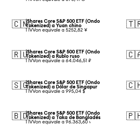
iShares Core S&P 500 ETF (Ondo
🇨🇳
🇹
Tokenized) a Yuan chino
1 IVVon equivale a 5252,82 ¥
iShares Core S&P 500 ETF (Ondo
🇷🇺
🇨
Tokenized) a Rublo ruso
1 IVVon equivale a 64.046,51 ₽
iShares Core S&P 500 ETF (Ondo
🇸🇬
🇨
Tokenized) a Dólar de Singapur
1 IVVon equivale a 995,04 $
iShares Core S&P 500 ETF (Ondo
🇧🇩
🇵
Tokenized) a Taka de Bangladés
1 IVVon equivale a 96.363,60 ৳