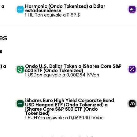
 a
Harmonic (Ondo Tokenized) a Dólar
estadounidense
1 HLITon equivale a 11,89 $
es
s
) a
Ondo U.S. Dollar Token a iShares Core S&P
500 ETF (Ondo Tokenized)
1 USDon equivale a 0,001284 IVVon
iShares Euro High Yield Corporate Bond
USD Hedged ETF (Ondo Tokenized) a
iShares Core S&P 500 ETF (Ondo
Tokenized)
1 EUHYon equivale a 0,069040 IVVon