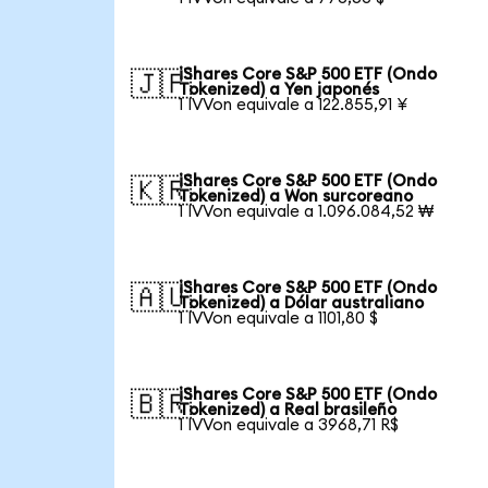
iShares Core S&P 500 ETF (Ondo
🇯🇵
Tokenized) a Yen japonés
1 IVVon equivale a 122.855,91 ¥
iShares Core S&P 500 ETF (Ondo
🇰🇷
Tokenized) a Won surcoreano
1 IVVon equivale a 1.096.084,52 ₩
iShares Core S&P 500 ETF (Ondo
🇦🇺
Tokenized) a Dólar australiano
1 IVVon equivale a 1101,80 $
iShares Core S&P 500 ETF (Ondo
🇧🇷
Tokenized) a Real brasileño
1 IVVon equivale a 3968,71 R$