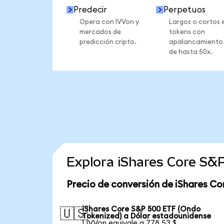
Predecir
Perpetuos
Opera con IVVon y
Largos o cortos 
mercados de
tokens con
predicción cripto.
apalancamiento
de hasta 50x.
Explora iShares Core S&
Precio de conversión de iShares Co
iShares Core S&P 500 ETF (Ondo
🇺🇸
Tokenized) a Dólar estadounidense
1 IVVon equivale a 778,53 $