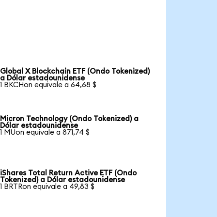
Global X Blockchain ETF (Ondo Tokenized)
a Dólar estadounidense
1 BKCHon equivale a 64,68 $
Micron Technology (Ondo Tokenized) a
Dólar estadounidense
1 MUon equivale a 871,74 $
iShares Total Return Active ETF (Ondo
Tokenized) a Dólar estadounidense
1 BRTRon equivale a 49,83 $