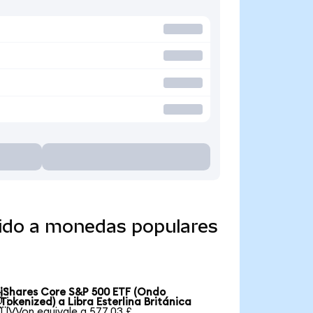
tido a monedas populares
iShares Core S&P 500 ETF (Ondo

Tokenized) a Libra Esterlina Británica
1 IVVon equivale a 577,03 £