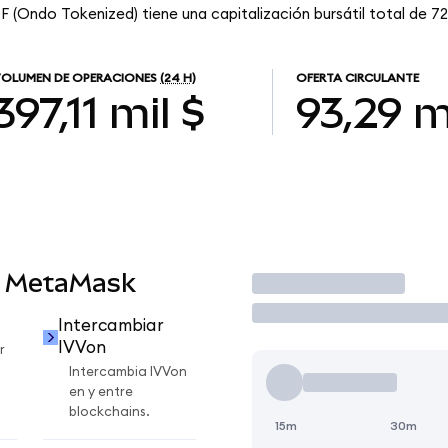
F (Ondo Tokenized) tiene una capitalización bursátil total de 72
OLUMEN DE OPERACIONES
(24 H)
OFERTA CIRCULANTE
397,11 mil $
93,29 m
n MetaMask
Operar
Intercambiar
IVVon
r
Intercambia IVVon
en y entre
blockchains.
15m
30m