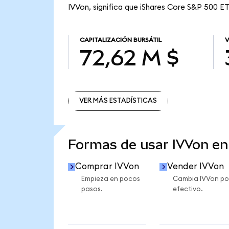
IVVon, significa que iShares Core S&P 500 ET
CAPITALIZACIÓN BURSÁTIL
V
72,62 M $
VER MÁS ESTADÍSTICAS
VER MÁS ESTADÍSTICAS
Formas de usar IVVon e
Comprar IVVon
Vender IVVon
Empieza en pocos
Cambia IVVon po
pasos.
efectivo.