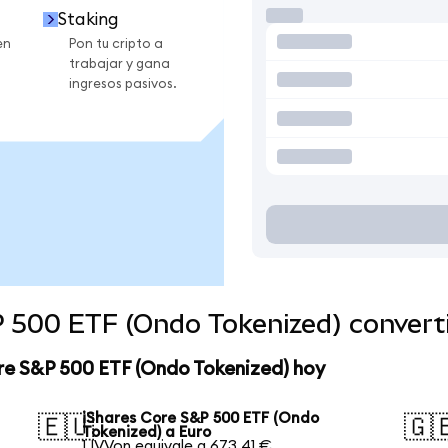
Staking
en
Pon tu cripto a
trabajar y gana
ingresos pasivos.
P 500 ETF (Ondo Tokenized) conver
re S&P 500 ETF (Ondo Tokenized) hoy
iShares Core S&P 500 ETF (Ondo
🇪🇺
🇬
Tokenized) a Euro
1 IVVon equivale a 673,41 €