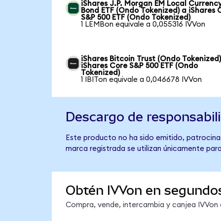
iShares J.P. Morgan EM Local Currenc
Bond ETF (Ondo Tokenized) a iShares 
S&P 500 ETF (Ondo Tokenized)
1 LEMBon equivale a 0,055316 IVVon
iShares Bitcoin Trust (Ondo Tokenized)
iShares Core S&P 500 ETF (Ondo
Tokenized)
1 IBITon equivale a 0,046678 IVVon
Descargo de responsabil
Este producto no ha sido emitido, patrocinad
marca registrada se utilizan únicamente para
Obtén IVVon en segundo
Compra, vende, intercambia y canjea IVVon e