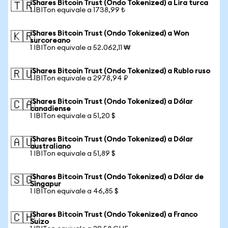
iShares Bitcoin Trust (Ondo Tokenized) a Lira turca
🇹🇷
1 IBITon equivale a 1738,99 ₺
iShares Bitcoin Trust (Ondo Tokenized) a Won
🇰🇷
surcoreano
1 IBITon equivale a 52.062,11 ₩
iShares Bitcoin Trust (Ondo Tokenized) a Rublo ruso
🇷🇺
1 IBITon equivale a 2978,94 ₽
iShares Bitcoin Trust (Ondo Tokenized) a Dólar
🇨🇦
canadiense
1 IBITon equivale a 51,20 $
iShares Bitcoin Trust (Ondo Tokenized) a Dólar
🇦🇺
australiano
1 IBITon equivale a 51,89 $
iShares Bitcoin Trust (Ondo Tokenized) a Dólar de
🇸🇬
Singapur
1 IBITon equivale a 46,85 $
iShares Bitcoin Trust (Ondo Tokenized) a Franco
🇨🇭
Suizo