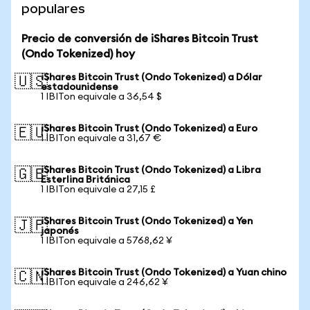
populares
Precio de conversión de iShares Bitcoin Trust
(Ondo Tokenized) hoy
iShares Bitcoin Trust (Ondo Tokenized) a Dólar
🇺🇸
estadounidense
1 IBITon equivale a 36,54 $
iShares Bitcoin Trust (Ondo Tokenized) a Euro
🇪🇺
1 IBITon equivale a 31,67 €
iShares Bitcoin Trust (Ondo Tokenized) a Libra
🇬🇧
Esterlina Británica
1 IBITon equivale a 27,15 £
iShares Bitcoin Trust (Ondo Tokenized) a Yen
🇯🇵
japonés
1 IBITon equivale a 5768,62 ¥
iShares Bitcoin Trust (Ondo Tokenized) a Yuan chino
🇨🇳
1 IBITon equivale a 246,62 ¥