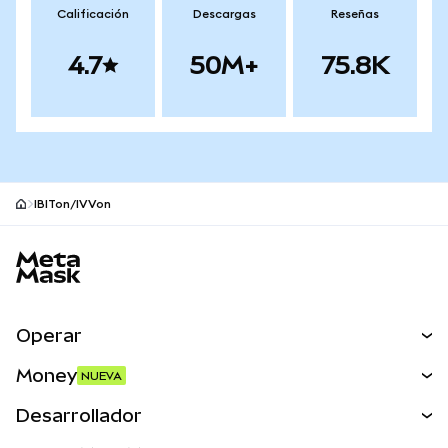
Calificación
Descargas
Reseñas
4.7
50M+
75.8K
IBITon/IVVon
Pie de página del sitio MetaMask
Operar
Canjear
Money
NUEVA
Predecir
NUEVA
Comprar
Desarrollador
Perps
NUEVA
Tarjeta
Ver los documentos