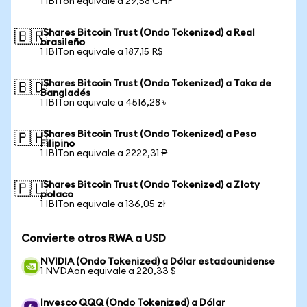
1 IBITon equivale a 29,58 CHF
iShares Bitcoin Trust (Ondo Tokenized) a Real
🇧🇷
brasileño
1 IBITon equivale a 187,15 R$
iShares Bitcoin Trust (Ondo Tokenized) a Taka de
🇧🇩
Bangladés
1 IBITon equivale a 4516,28 ৳
iShares Bitcoin Trust (Ondo Tokenized) a Peso
🇵🇭
Filipino
1 IBITon equivale a 2222,31 ₱
iShares Bitcoin Trust (Ondo Tokenized) a Złoty
🇵🇱
polaco
1 IBITon equivale a 136,05 zł
Convierte otros RWA a USD
NVIDIA (Ondo Tokenized) a Dólar estadounidense
1 NVDAon equivale a 220,33 $
Invesco QQQ (Ondo Tokenized) a Dólar