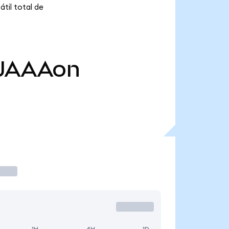
til total de
JAAAon
1H
4H
1D