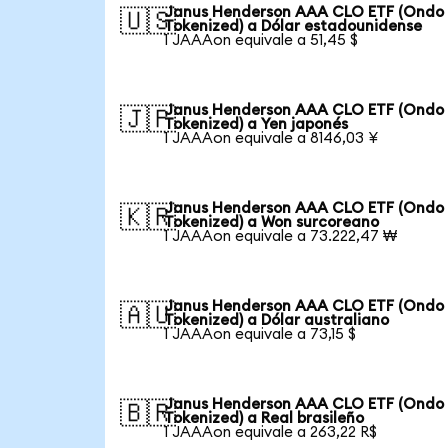
Janus Henderson AAA CLO ETF (Ondo
🇺🇸
Tokenized) a Dólar estadounidense
1 JAAAon equivale a 51,45 $
Janus Henderson AAA CLO ETF (Ondo
🇯🇵
Tokenized) a Yen japonés
1 JAAAon equivale a 8146,03 ¥
Janus Henderson AAA CLO ETF (Ondo
🇰🇷
Tokenized) a Won surcoreano
1 JAAAon equivale a 73.222,47 ₩
Janus Henderson AAA CLO ETF (Ondo
🇦🇺
Tokenized) a Dólar australiano
1 JAAAon equivale a 73,15 $
Janus Henderson AAA CLO ETF (Ondo
🇧🇷
Tokenized) a Real brasileño
1 JAAAon equivale a 263,22 R$