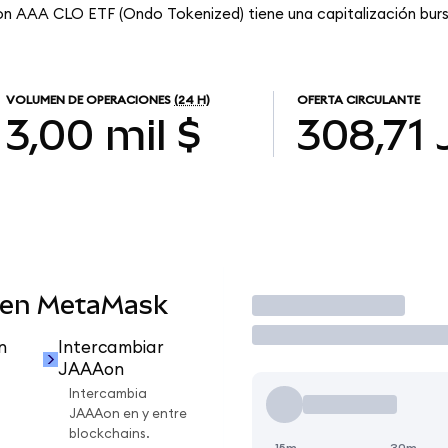
n AAA CLO ETF (Ondo Tokenized) tiene una capitalización bursá
VOLUMEN DE OPERACIONES
(24 H)
OFERTA CIRCULANTE
3,00 mil $
308,71
 en MetaMask
Operar
n
Intercambiar
JAAAon
Intercambia
JAAAon en y entre
blockchains.
15m
30m