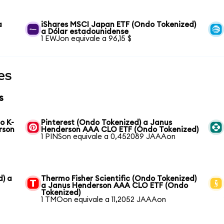
a
iShares MSCI Japan ETF (Ondo Tokenized)
a Dólar estadounidense
1 EWJon equivale a 96,15 $
es
s
o K-
Pinterest (Ondo Tokenized) a Janus
rson
Henderson AAA CLO ETF (Ondo Tokenized)
1 PINSon equivale a 0,452089 JAAAon
d) a
Thermo Fisher Scientific (Ondo Tokenized)
a Janus Henderson AAA CLO ETF (Ondo
Tokenized)
1 TMOon equivale a 11,2052 JAAAon