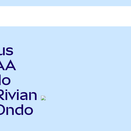
us
AA
do
Rivian
Ondo