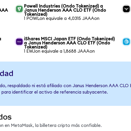
Powell Industries (Ondo Tokenized) a
 AAA
Janus Henderson AAA CLO ETF (Ondo
Tokenized)
1 POWLon equivale a 4,0315 JAAAon
a
iShares MSCI Japan ETF (Ondo Tokenized)
a Janus Henderson AAA CLO ETF (Ondo
Tokenized)
1 EWJon equivale a 1,8688 JAAAon
idad
do, respaldado ni está afiliado con Janus Henderson AAA CLO E
 para identificar el activo de referencia subyacente.
dos
 en MetaMask, la billetera cripto más confiable.