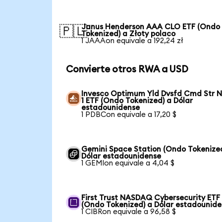
Janus Henderson AAA CLO ETF (Ondo
🇵🇱
Tokenized) a Złoty polaco
1 JAAAon equivale a 192,24 zł
Convierte otros RWA a USD
Invesco Optimum Yld Dvsfd Cmd Str N
1 ETF (Ondo Tokenized) a Dólar
estadounidense
1 PDBCon equivale a 17,20 $
Gemini Space Station (Ondo Tokenize
Dólar estadounidense
1 GEMIon equivale a 4,04 $
First Trust NASDAQ Cybersecurity ETF
(Ondo Tokenized) a Dólar estadounid
1 CIBRon equivale a 96,58 $