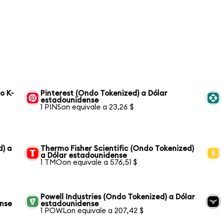
o K-
Pinterest (Ondo Tokenized) a Dólar
estadounidense
1 PINSon equivale a 23,26 $
d) a
Thermo Fisher Scientific (Ondo Tokenized)
a Dólar estadounidense
1 TMOon equivale a 576,51 $
Powell Industries (Ondo Tokenized) a Dólar
ense
estadounidense
1 POWLon equivale a 207,42 $