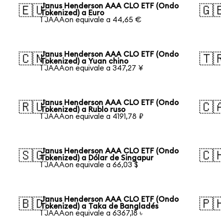
Janus Henderson AAA CLO ETF (Ondo
🇪🇺
🇬
Tokenized) a Euro
1 JAAAon equivale a 44,65 €
Janus Henderson AAA CLO ETF (Ondo
🇨🇳
🇹
Tokenized) a Yuan chino
1 JAAAon equivale a 347,27 ¥
Janus Henderson AAA CLO ETF (Ondo
🇷🇺
🇨
Tokenized) a Rublo ruso
1 JAAAon equivale a 4191,78 ₽
Janus Henderson AAA CLO ETF (Ondo
🇸🇬
🇨
Tokenized) a Dólar de Singapur
1 JAAAon equivale a 66,03 $
Janus Henderson AAA CLO ETF (Ondo
🇧🇩
🇵
Tokenized) a Taka de Bangladés
1 JAAAon equivale a 6367,18 ৳