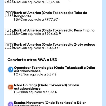
🇧🇷
1 BACon equivale a 328,59 R$
Bank of America (Ondo Tokenized) a Taka de
🇧🇩
Bangladés
1 BACon equivale a 7977,67 ৳
Bank of America (Ondo Tokenized) a Peso Filipino
🇵🇭
1 BACon equivale a 3926,63 ₱
Bank of America (Ondo Tokenized) a Złoty polaco
🇵🇱
1 BACon equivale a 240,50 zł
Convierte otros RWA a USD
Opendoor Technologies (Ondo Tokenized) a Dólar
estadounidense
1 OPENon equivale a 3,57 $
Ichor Holdings (Ondo Tokenized) a Dólar
estadounidense
1 ICHRon equivale a 68,83 $
Exodus Movement (Ondo Tokenized) a Dólar