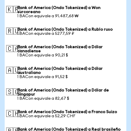
Bank of America (Ondo Tokenized) a Won
🇰🇷
surcoreano
1 BACon equivale a 91.487,68 ₩
Bank of America (Ondo Tokenized) a Rublo ruso
🇷🇺
1 BACon equivale a 5277,59 ₽
Bank of America (Ondo Tokenized) a Dólar
🇨🇦
canadiense
1 BACon equivale a 90,21 $
Bank of America (Ondo Tokenized) a Dólar
🇦🇺
australiano
1 BACon equivale a 91,52 $
Bank of America (Ondo Tokenized) a Dólar de
🇸🇬
Singapur
1 BACon equivale a 82,67 $
Bank of America (Ondo Tokenized) a Franco Suizo
🇨🇭
1 BACon equivale a 52,29 CHF
Bank of America (Ondo Tokenized) a Real brasileño