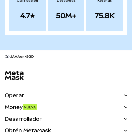
Calificación
Descargas
Reseñas
4.7
50M+
75.8K
JAAAon/SGD
Pie de página del sitio MetaMask
Operar
Canjear
Money
NUEVA
Predecir
NUEVA
Comprar
Desarrollador
Perps
NUEVA
Tarjeta
Ver los documentos
Obtén MetaMask