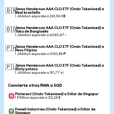
Janus Henderson AAA CLO ETF (Ondo Tokenized) a
🇧🇷
Real brasileño
1 JAAAon equivale a 261,96 R$
Janus Henderson AAA CLO ETF (Ondo Tokenized) a
🇧🇩
Taka de Bangladés
1 JAAAon equivale a 6360,87 ৳
Janus Henderson AAA CLO ETF (Ondo Tokenized) a
🇵🇭
Peso Filipino
1 JAAAon equivale a 3130,88 ₱
Janus Henderson AAA CLO ETF (Ondo Tokenized) a
🇵🇱
Złoty polaco
1 JAAAon equivale a 191,77 zł
Convierte otros RWA a SGD
Pinterest (Ondo Tokenized) a Dólar de Singapur
1 PINSon equivale a 30,28 $
Powell Industries (Ondo Tokenized) a Dólar de
Singapur