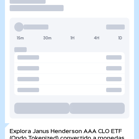
Operar
15m
30m
1H
4H
1D
Explora Janus Henderson AAA CLO ETF
(Ondo Tokenized) convertido a monedas