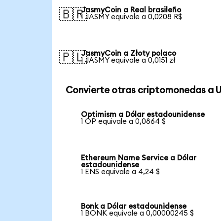
JasmyCoin a Real brasileño
🇧🇷
1 JASMY equivale a 0,0208 R$
JasmyCoin a Złoty polaco
🇵🇱
1 JASMY equivale a 0,0151 zł
Convierte otras criptomonedas a 
Optimism a Dólar estadounidense
1 OP equivale a 0,0864 $
Ethereum Name Service a Dólar
estadounidense
1 ENS equivale a 4,24 $
Bonk a Dólar estadounidense
1 BONK equivale a 0,00000245 $