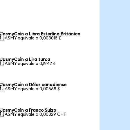
JasmyCoin a Libra Esterlina Británica

1 JASMY equivale a 0,003018 £
JasmyCoin a Lira turca

1 JASMY equivale a 0,1942 ₺
JasmyCoin a Dólar canadiense

1 JASMY equivale a 0,00568 $
JasmyCoin a Franco Suizo

1 JASMY equivale a 0,00329 CHF