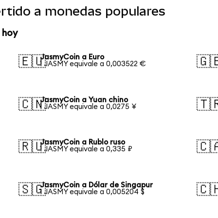
rtido a monedas populares
 hoy
JasmyCoin a Euro
🇪🇺
🇬
1 JASMY equivale a 0,003522 €
JasmyCoin a Yuan chino
🇨🇳
🇹
1 JASMY equivale a 0,0275 ¥
JasmyCoin a Rublo ruso
🇷🇺
🇨
1 JASMY equivale a 0,335 ₽
JasmyCoin a Dólar de Singapur
🇸🇬
🇨
1 JASMY equivale a 0,005204 $