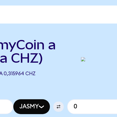
smyCoin a
 a CHZ)
A 0,315964 CHZ
JASMY