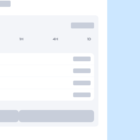
1H
4H
1D