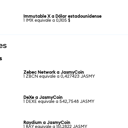
Immutable X a Dólar estadounidense
1 IMX equivale a 0,1105 $
es
s
Zebec Network a JasmyCoin
1 ZBCN equivale a 0,427423 JASMY
DeXe a JasmyCoin
1 DEXE equivale a 542,7548 JASMY
Raydium a JasmyCoin
1 RAY equivale a 151,2822 JASMY