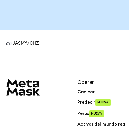
JASMY/CHZ
Pie de página del sitio MetaMask
Operar
Canjear
Predecir
NUEVA
Perps
NUEVA
Activos del mundo real