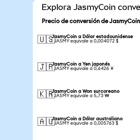
Explora JasmyCoin conve
Precio de conversión de JasmyCoin
JasmyCoin a Dólar estadounidense
🇺🇸
1 JASMY equivale a 0,004072 $
JasmyCoin a Yen japonés
🇯🇵
1 JASMY equivale a 0,6426 ¥
JasmyCoin a Won surcoreano
🇰🇷
1 JASMY equivale a 5,73 ₩
JasmyCoin a Dólar australiano
🇦🇺
1 JASMY equivale a 0,005763 $