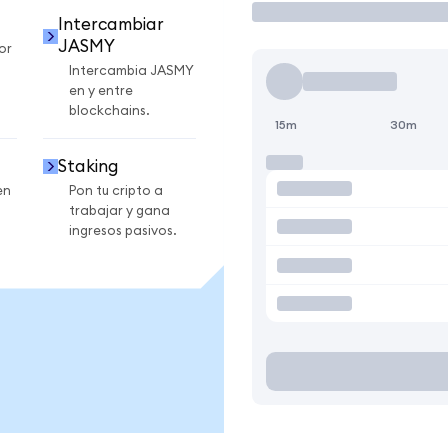
Intercambiar
JASMY
or
Intercambia JASMY
en y entre
blockchains.
15m
30m
Staking
en
Pon tu cripto a
trabajar y gana
ingresos pasivos.