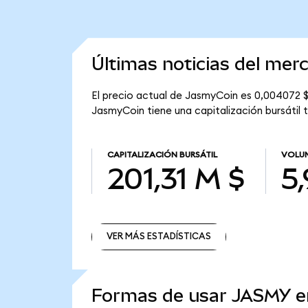
Últimas noticias del me
El precio actual de JasmyCoin es 0,004072 $
JasmyCoin tiene una capitalización bursátil t
CAPITALIZACIÓN BURSÁTIL
VOLUM
201,31 M $
5
VER MÁS ESTADÍSTICAS
VER MÁS ESTADÍSTICAS
Formas de usar JASMY 