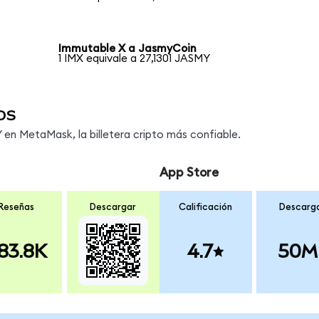
Immutable X a JasmyCoin
1 IMX equivale a 27,1301 JASMY
os
en MetaMask, la billetera cripto más confiable.
App Store
Reseñas
Descargar
Calificación
Descarg
83.8K
4.7
50M