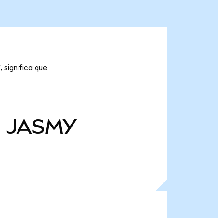
 significa que
M
JASMY