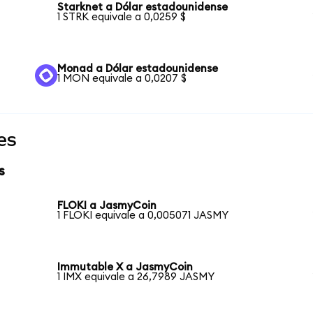
Starknet a Dólar estadounidense
1 STRK equivale a 0,0259 $
Monad a Dólar estadounidense
1 MON equivale a 0,0207 $
es
s
FLOKI a JasmyCoin
1 FLOKI equivale a 0,005071 JASMY
Immutable X a JasmyCoin
1 IMX equivale a 26,7989 JASMY