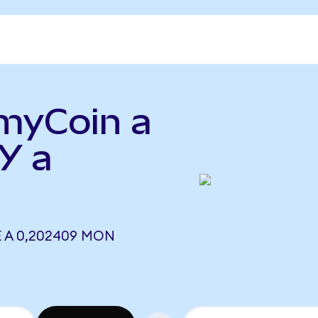
smyCoin a
Y a
 A 0,202409 MON