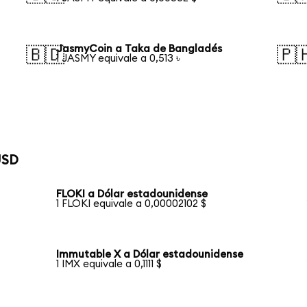
JasmyCoin a Taka de Bangladés
🇧🇩
🇵
1 JASMY equivale a 0,513 ৳
USD
FLOKI a Dólar estadounidense
1 FLOKI equivale a 0,00002102 $
Immutable X a Dólar estadounidense
1 IMX equivale a 0,1111 $