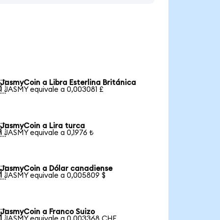
JasmyCoin a Libra Esterlina Británica

1 JASMY equivale a 0,003081 £
JasmyCoin a Lira turca

1 JASMY equivale a 0,1976 ₺
JasmyCoin a Dólar canadiense

1 JASMY equivale a 0,005809 $
JasmyCoin a Franco Suizo

1 JASMY equivale a 0,003368 CHF