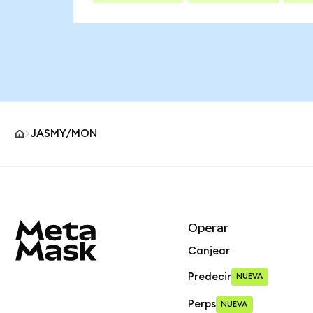
JASMY/MON
Pie de página del sitio MetaMask
Operar
Canjear
Predecir
NUEVA
Perps
NUEVA