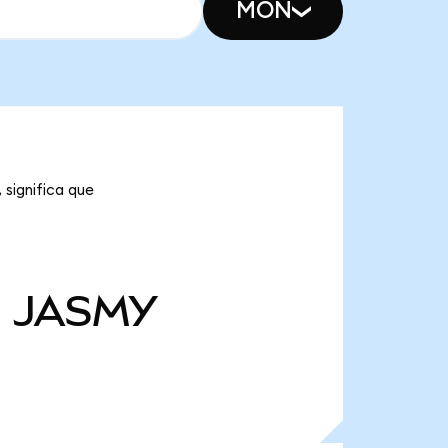
MON
significa que
M
JASMY