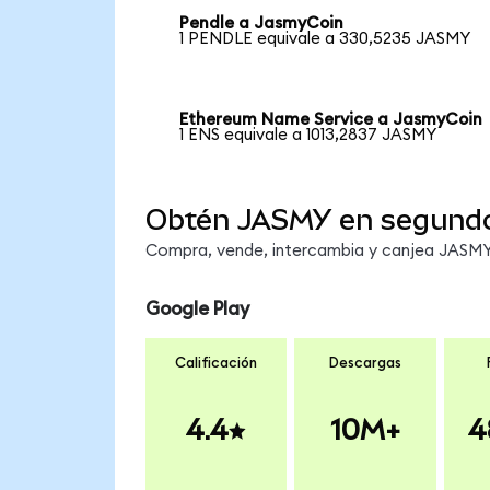
Pendle a JasmyCoin
1 PENDLE equivale a 330,5235 JASMY
Ethereum Name Service a JasmyCoin
1 ENS equivale a 1013,2837 JASMY
Obtén JASMY en segund
Compra, vende, intercambia y canjea JASMY 
Google Play
Calificación
Descargas
4.4
10M+
4