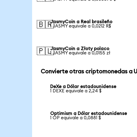
JasmyCoin a Real brasileño
🇧🇷
1 JASMY equivale a 0,0212 R$
JasmyCoin a Złoty polaco
🇵🇱
1 JASMY equivale a 0,0155 zł
Convierte otras criptomonedas a 
DeXe a Dólar estadounidense
1 DEXE equivale a 2,24 $
Optimism a Dólar estadounidense
1 OP equivale a 0,0881 $