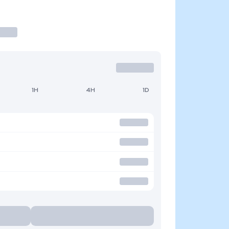
1H
4H
1D