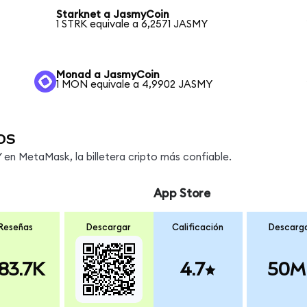
Starknet a JasmyCoin
1 STRK equivale a 6,2571 JASMY
Monad a JasmyCoin
1 MON equivale a 4,9902 JASMY
os
en MetaMask, la billetera cripto más confiable.
App Store
Reseñas
Descargar
Calificación
Descarg
83.7K
4.7
50M