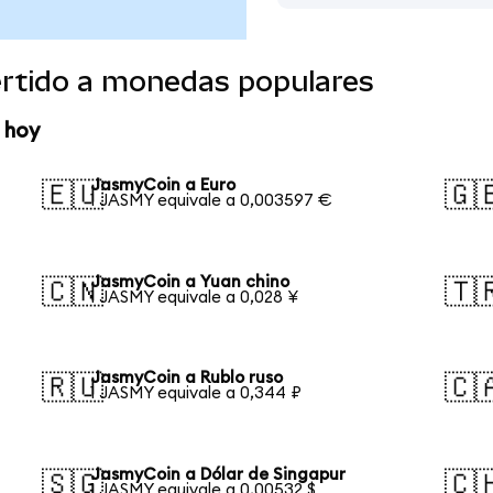
rtido a monedas populares
 hoy
JasmyCoin a Euro
🇪🇺
🇬
1 JASMY equivale a 0,003597 €
JasmyCoin a Yuan chino
🇨🇳
🇹
1 JASMY equivale a 0,028 ¥
JasmyCoin a Rublo ruso
🇷🇺
🇨
1 JASMY equivale a 0,344 ₽
JasmyCoin a Dólar de Singapur
🇸🇬
🇨
1 JASMY equivale a 0,00532 $