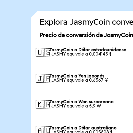
Explora JasmyCoin conve
Precio de conversión de JasmyCoin
JasmyCoin a Dólar estadounidense
🇺🇸
1 JASMY equivale a 0,004145 $
JasmyCoin a Yen japonés
🇯🇵
1 JASMY equivale a 0,6567 ¥
JasmyCoin a Won surcoreano
🇰🇷
1 JASMY equivale a 5,9 ₩
JasmyCoin a Dólar australiano
🇦🇺
1 JASMY equivale a 0,005893 $