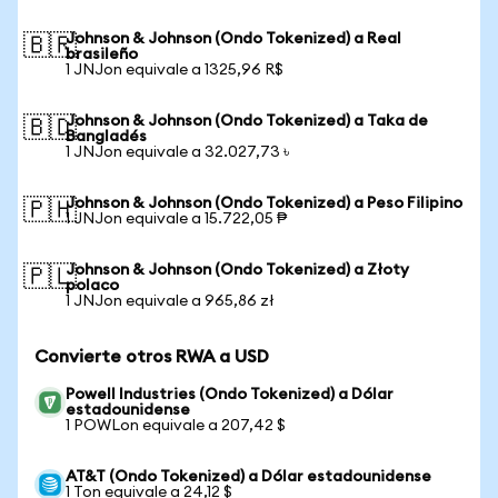
Johnson & Johnson (Ondo Tokenized) a Real
🇧🇷
brasileño
1 JNJon equivale a 1325,96 R$
Johnson & Johnson (Ondo Tokenized) a Taka de
🇧🇩
Bangladés
1 JNJon equivale a 32.027,73 ৳
Johnson & Johnson (Ondo Tokenized) a Peso Filipino
🇵🇭
1 JNJon equivale a 15.722,05 ₱
Johnson & Johnson (Ondo Tokenized) a Złoty
🇵🇱
polaco
1 JNJon equivale a 965,86 zł
Convierte otros RWA a USD
Powell Industries (Ondo Tokenized) a Dólar
estadounidense
1 POWLon equivale a 207,42 $
AT&T (Ondo Tokenized) a Dólar estadounidense
1 Ton equivale a 24,12 $