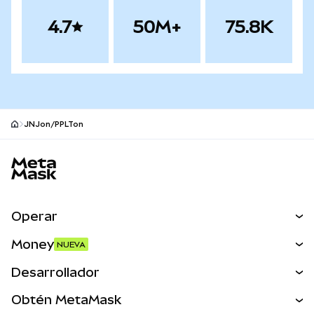
4.7
50M+
75.8K
JNJon/PPLTon
Pie de página del sitio MetaMask
Operar
Canjear
Money
NUEVA
Predecir
NUEVA
Comprar
Desarrollador
Perps
NUEVA
Tarjeta
Ver los documentos
Obtén MetaMask
Activos del mundo real
mUSD
NUEVA
Panel