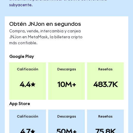
subyacente.
Obtén JNJon en segundos
Compra, vende, intercambia y canjea
JNJon en MetaMask, la billetera cripto
más confiable.
Google Play
Calificación
Descargas
Reseñas
4.4
10M+
483.7K
App Store
Calificación
Descargas
Reseñas
4.7
50M+
75.8K