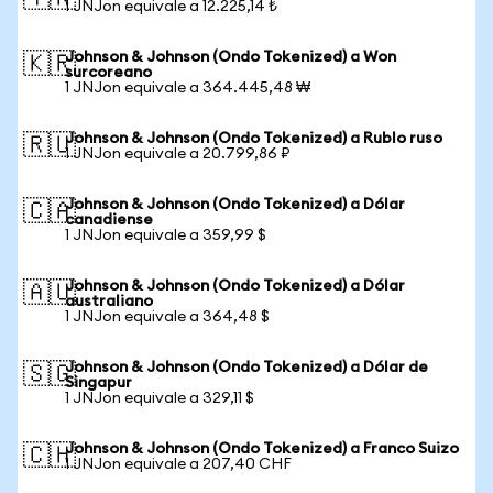
1 JNJon equivale a 12.225,14 ₺
Johnson & Johnson (Ondo Tokenized) a Won
🇰🇷
surcoreano
1 JNJon equivale a 364.445,48 ₩
Johnson & Johnson (Ondo Tokenized) a Rublo ruso
🇷🇺
1 JNJon equivale a 20.799,86 ₽
Johnson & Johnson (Ondo Tokenized) a Dólar
🇨🇦
canadiense
1 JNJon equivale a 359,99 $
Johnson & Johnson (Ondo Tokenized) a Dólar
🇦🇺
australiano
1 JNJon equivale a 364,48 $
Johnson & Johnson (Ondo Tokenized) a Dólar de
🇸🇬
Singapur
1 JNJon equivale a 329,11 $
Johnson & Johnson (Ondo Tokenized) a Franco Suizo
🇨🇭
1 JNJon equivale a 207,40 CHF