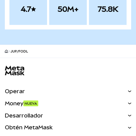
4.7
50M+
75.8K
JUP/FODL
Pie de página del sitio MetaMask
Operar
Canjear
Money
NUEVA
Predecir
NUEVA
Comprar
Desarrollador
Perps
NUEVA
Tarjeta
Ver los documentos
Obtén MetaMask
Activos del mundo real
mUSD
NUEVA
Panel
Obtén Metamask