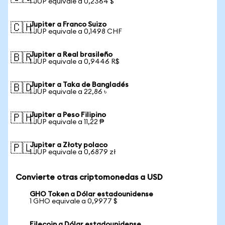
1 JUP equivale a 0,2364 $
Jupiter a Franco Suizo
🇨🇭
1 JUP equivale a 0,1498 CHF
Jupiter a Real brasileño
🇧🇷
1 JUP equivale a 0,9446 R$
Jupiter a Taka de Bangladés
🇧🇩
1 JUP equivale a 22,86 ৳
Jupiter a Peso Filipino
🇵🇭
1 JUP equivale a 11,22 ₱
Jupiter a Złoty polaco
🇵🇱
1 JUP equivale a 0,6879 zł
Convierte otras criptomonedas a USD
GHO Token a Dólar estadounidense
1 GHO equivale a 0,9977 $
Filecoin a Dólar estadounidense