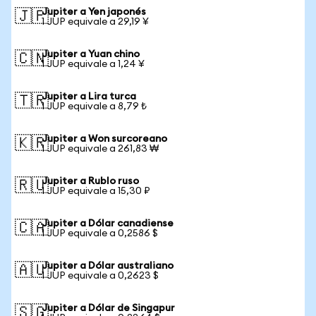
Jupiter a Yen japonés
🇯🇵
1 JUP equivale a 29,19 ¥
Jupiter a Yuan chino
🇨🇳
1 JUP equivale a 1,24 ¥
Jupiter a Lira turca
🇹🇷
1 JUP equivale a 8,79 ₺
Jupiter a Won surcoreano
🇰🇷
1 JUP equivale a 261,83 ₩
Jupiter a Rublo ruso
🇷🇺
1 JUP equivale a 15,30 ₽
Jupiter a Dólar canadiense
🇨🇦
1 JUP equivale a 0,2586 $
Jupiter a Dólar australiano
🇦🇺
1 JUP equivale a 0,2623 $
Jupiter a Dólar de Singapur
🇸🇬