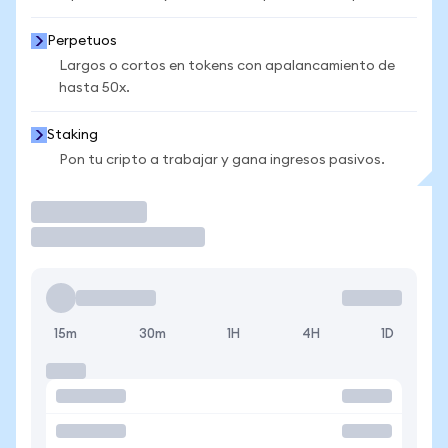
Perpetuos
Largos o cortos en tokens con apalancamiento de
hasta 50x.
Staking
Pon tu cripto a trabajar y gana ingresos pasivos.
Operar
15m
30m
1H
4H
1D