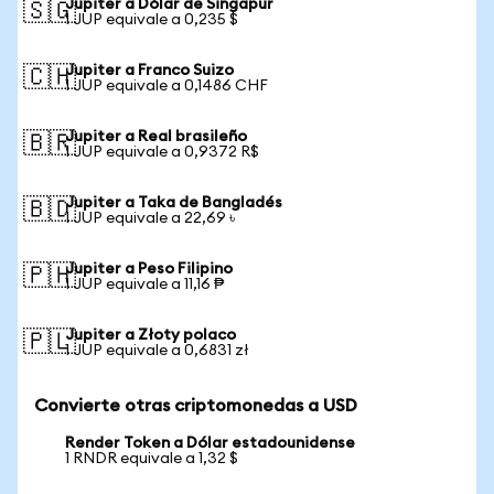
Jupiter a Dólar de Singapur
🇸🇬
1 JUP equivale a 0,235 $
Jupiter a Franco Suizo
🇨🇭
1 JUP equivale a 0,1486 CHF
Jupiter a Real brasileño
🇧🇷
1 JUP equivale a 0,9372 R$
Jupiter a Taka de Bangladés
🇧🇩
1 JUP equivale a 22,69 ৳
Jupiter a Peso Filipino
🇵🇭
1 JUP equivale a 11,16 ₱
Jupiter a Złoty polaco
🇵🇱
1 JUP equivale a 0,6831 zł
Convierte otras criptomonedas a USD
Render Token a Dólar estadounidense
1 RNDR equivale a 1,32 $