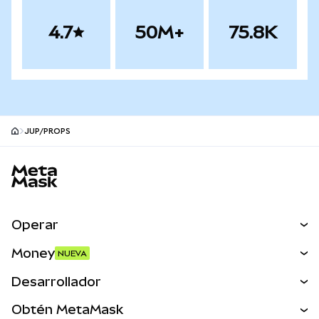
4.7
50M+
75.8K
JUP/PROPS
Pie de página del sitio MetaMask
Operar
Canjear
Money
NUEVA
Predecir
NUEVA
Comprar
Desarrollador
Perps
NUEVA
Tarjeta
Ver los documentos
Obtén MetaMask
Activos del mundo real