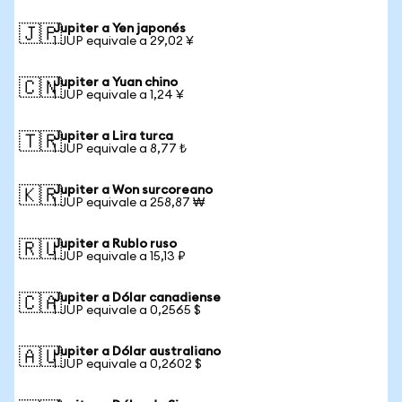
Jupiter a Yen japonés
🇯🇵
1 JUP equivale a 29,02 ¥
Jupiter a Yuan chino
🇨🇳
1 JUP equivale a 1,24 ¥
Jupiter a Lira turca
🇹🇷
1 JUP equivale a 8,77 ₺
Jupiter a Won surcoreano
🇰🇷
1 JUP equivale a 258,87 ₩
Jupiter a Rublo ruso
🇷🇺
1 JUP equivale a 15,13 ₽
Jupiter a Dólar canadiense
🇨🇦
1 JUP equivale a 0,2565 $
Jupiter a Dólar australiano
🇦🇺
1 JUP equivale a 0,2602 $