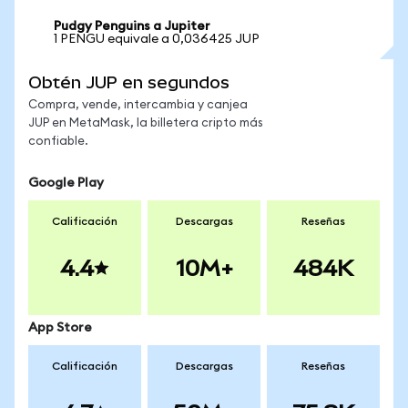
Pudgy Penguins a Jupiter
1 PENGU equivale a 0,036425 JUP
Obtén JUP en segundos
Compra, vende, intercambia y canjea
JUP en MetaMask, la billetera cripto más
confiable.
Google Play
Calificación
Descargas
Reseñas
4.4
10M+
484K
App Store
Calificación
Descargas
Reseñas