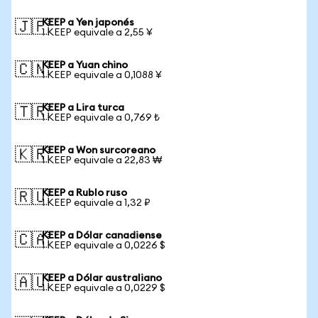
KEEP a Yen japonés
🇯🇵
1 KEEP equivale a 2,55 ¥
KEEP a Yuan chino
🇨🇳
1 KEEP equivale a 0,1088 ¥
KEEP a Lira turca
🇹🇷
1 KEEP equivale a 0,769 ₺
KEEP a Won surcoreano
🇰🇷
1 KEEP equivale a 22,83 ₩
KEEP a Rublo ruso
🇷🇺
1 KEEP equivale a 1,32 ₽
KEEP a Dólar canadiense
🇨🇦
1 KEEP equivale a 0,0226 $
KEEP a Dólar australiano
🇦🇺
1 KEEP equivale a 0,0229 $