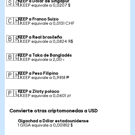
KEEP a Dólar de Singapur
🇸🇬
1 KEEP equivale a 0,0207 $
KEEP a Franco Suizo
🇨🇭
1 KEEP equivale a 0,0131 CHF
KEEP a Real brasileño
🇧🇷
1 KEEP equivale a 0,0824 R$
KEEP a Taka de Bangladés
🇧🇩
1 KEEP equivale a 2,00 ৳
KEEP a Peso Filipino
🇵🇭
1 KEEP equivale a 0,9818 ₱
KEEP a Złoty polaco
🇵🇱
1 KEEP equivale a 0,0601 zł
Convierte otras criptomonedas a USD
Gigachad a Dólar estadounidense
1 GIGA equivale a 0,001812 $