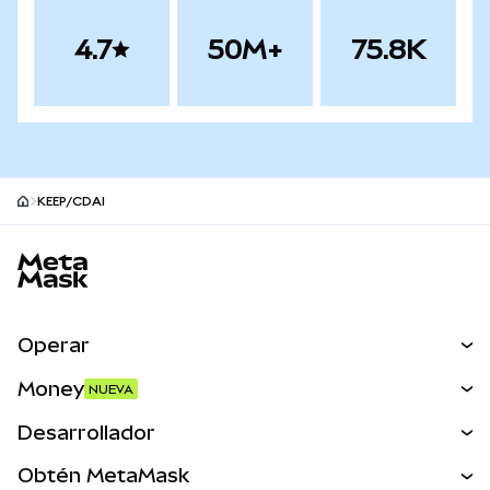
4.7
50M+
75.8K
KEEP/CDAI
Pie de página del sitio MetaMask
Operar
Canjear
Money
NUEVA
Predecir
NUEVA
Comprar
Desarrollador
Perps
NUEVA
Tarjeta
Ver los documentos
Obtén MetaMask
Activos del mundo real