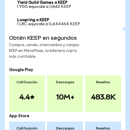
Yield Guild Games a KEEP
1 YGG equivale a 1,1662 KEEP
Loopring a KEEP
1 LRC equivale a 0,644454 KEEP
Obtén KEEP en segundos
Compra, vende, intercambia y canjea
KEEP en MetaMask, la billetera cripto
más confiable.
Google Play
Calificación
Descargas
Reseñas
4.4
10M+
483.8K
App Store
Calificación
Descargas
Reseñas