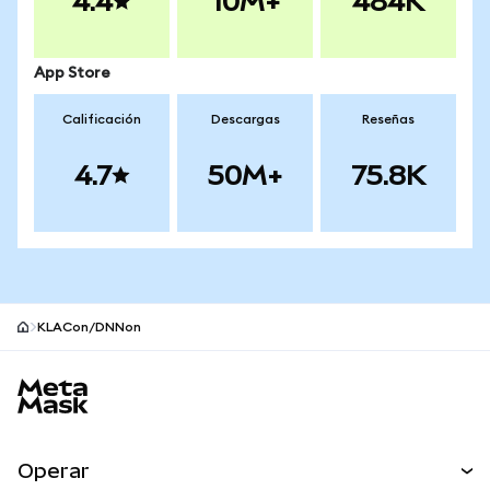
4.4
10M+
484K
App Store
Calificación
Descargas
Reseñas
4.7
50M+
75.8K
KLACon/DNNon
Pie de página del sitio MetaMask
Operar