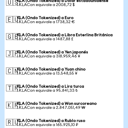
KLA (Ondo Tokenized) a Dólar estadounidense
🇺🇸
1 KLACon equivale a 2008,72 $
KLA (Ondo Tokenized) a Euro
🇪🇺
1 KLACon equivale a 1738,32 €
KLA (Ondo Tokenized) a Libra Esterlina Británica
🇬🇧
1 KLACon equivale a 1487,88 £
KLA (Ondo Tokenized) a Yen japonés
🇯🇵
1 KLACon equivale a 318.959,46 ¥
KLA (Ondo Tokenized) a Yuan chino
🇨🇳
1 KLACon equivale a 13.548,55 ¥
KLA (Ondo Tokenized) a Lira turca
🇹🇷
1 KLACon equivale a 95.841,33 ₺
KLA (Ondo Tokenized) a Won surcoreano
🇰🇷
1 KLACon equivale a 2.847.051,49 ₩
KLA (Ondo Tokenized) a Rublo ruso
🇷🇺
1 KLACon equivale a 165.925,10 ₽