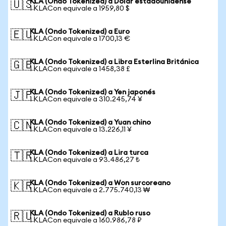
KLA (Ondo Tokenized) a Dólar estadounidense
🇺🇸
1 KLACon equivale a 1959,80 $
KLA (Ondo Tokenized) a Euro
🇪🇺
1 KLACon equivale a 1700,13 €
KLA (Ondo Tokenized) a Libra Esterlina Británica
🇬🇧
1 KLACon equivale a 1458,38 £
KLA (Ondo Tokenized) a Yen japonés
🇯🇵
1 KLACon equivale a 310.245,74 ¥
KLA (Ondo Tokenized) a Yuan chino
🇨🇳
1 KLACon equivale a 13.226,11 ¥
KLA (Ondo Tokenized) a Lira turca
🇹🇷
1 KLACon equivale a 93.486,27 ₺
KLA (Ondo Tokenized) a Won surcoreano
🇰🇷
1 KLACon equivale a 2.775.740,13 ₩
KLA (Ondo Tokenized) a Rublo ruso
🇷🇺
1 KLACon equivale a 160.986,78 ₽