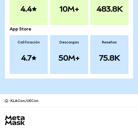
4.4
10M+
483.8K
App Store
Calificación
Descargas
Reseñas
4.7
50M+
75.8K
KLACon/UECon
Pie de página del sitio MetaMask