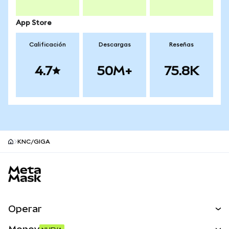
App Store
Calificación
Descargas
Reseñas
4.7
50M+
75.8K
KNC/GIGA
Pie de página del sitio MetaMask
Operar
Canjear