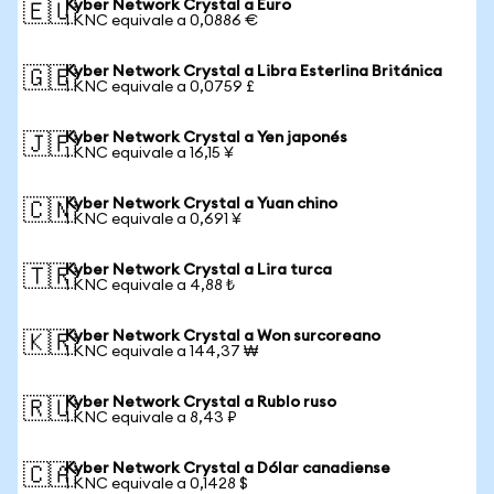
Kyber Network Crystal a Euro
🇪🇺
1 KNC equivale a 0,0886 €
Kyber Network Crystal a Libra Esterlina Británica
🇬🇧
1 KNC equivale a 0,0759 £
Kyber Network Crystal a Yen japonés
🇯🇵
1 KNC equivale a 16,15 ¥
Kyber Network Crystal a Yuan chino
🇨🇳
1 KNC equivale a 0,691 ¥
Kyber Network Crystal a Lira turca
🇹🇷
1 KNC equivale a 4,88 ₺
Kyber Network Crystal a Won surcoreano
🇰🇷
1 KNC equivale a 144,37 ₩
Kyber Network Crystal a Rublo ruso
🇷🇺
1 KNC equivale a 8,43 ₽
Kyber Network Crystal a Dólar canadiense
🇨🇦
1 KNC equivale a 0,1428 $