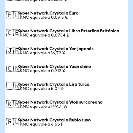
Kyber Network Crystal a Euro
🇪🇺
1 KNC equivale a 0,0915 €
Kyber Network Crystal a Libra Esterlina Británica
🇬🇧
1 KNC equivale a 0,0784 £
Kyber Network Crystal a Yen japonés
🇯🇵
1 KNC equivale a 16,73 ¥
Kyber Network Crystal a Yuan chino
🇨🇳
1 KNC equivale a 0,713 ¥
Kyber Network Crystal a Lira turca
🇹🇷
1 KNC equivale a 5,04 ₺
Kyber Network Crystal a Won surcoreano
🇰🇷
1 KNC equivale a 149,71 ₩
Kyber Network Crystal a Rublo ruso
🇷🇺
1 KNC equivale a 8,63 ₽