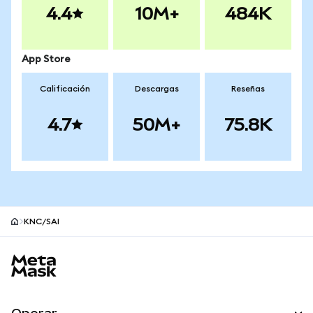
4.4
10M+
484K
App Store
Calificación
Descargas
Reseñas
4.7
50M+
75.8K
KNC/SAI
Pie de página del sitio MetaMask