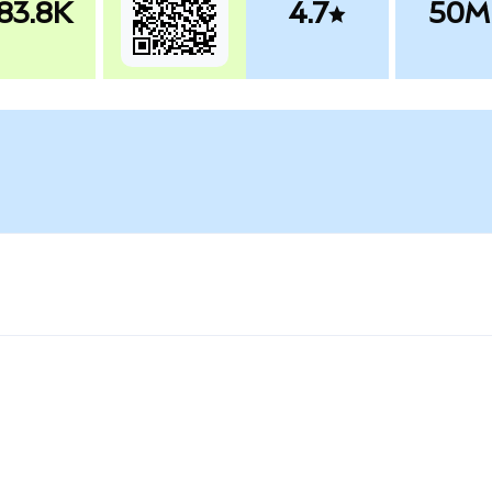
83.8K
4.7
50M