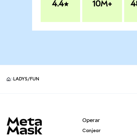
4.4
10M+
4
LADYS/FUN
Pie de página del sitio MetaMask
Operar
Canjear