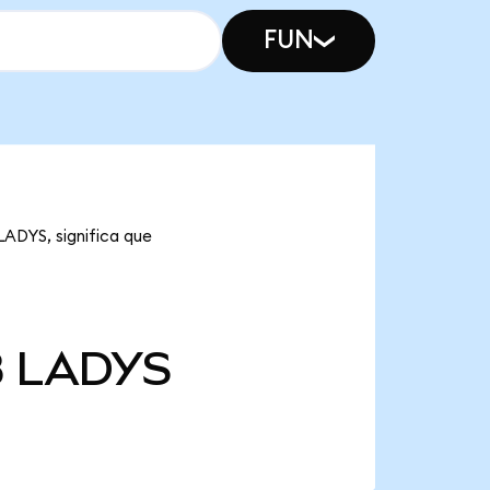
FUN
LADYS, significa que
B
LADYS