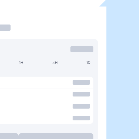
1H
4H
1D