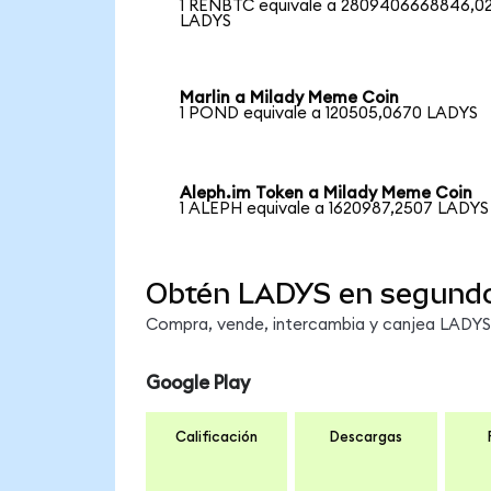
1 RENBTC equivale a 2809406668846,0
LADYS
Marlin a Milady Meme Coin
1 POND equivale a 120505,0670 LADYS
Aleph.im Token a Milady Meme Coin
1 ALEPH equivale a 1620987,2507 LADYS
Obtén LADYS en segund
Compra, vende, intercambia y canjea LADYS e
Google Play
Calificación
Descargas