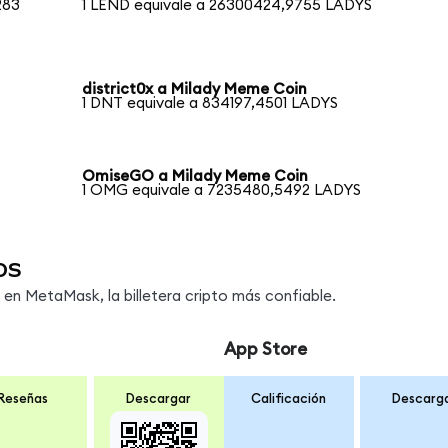
283
1 LEND equivale a 26300424,9755 LADYS
district0x a Milady Meme Coin
1 DNT equivale a 834197,4501 LADYS
OmiseGO a Milady Meme Coin
1 OMG equivale a 7235480,5492 LADYS
os
n MetaMask, la billetera cripto más confiable.
App Store
Reseñas
Descargar
Calificación
Descarg