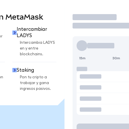
en MetaMask
Operar
Intercambiar
LADYS
or
Intercambia LADYS
en y entre
blockchains.
15m
30m
Staking
en
Pon tu cripto a
trabajar y gana
ingresos pasivos.