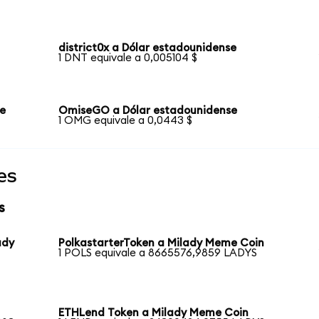
district0x a Dólar estadounidense
1 DNT equivale a 0,005104 $
se
OmiseGO a Dólar estadounidense
1 OMG equivale a 0,0443 $
es
s
ady
PolkastarterToken a Milady Meme Coin
1 POLS equivale a 8665576,9859 LADYS
ETHLend Token a Milady Meme Coin