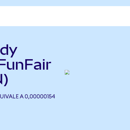
ady
FunFair
N)
UIVALE A 0,00000154