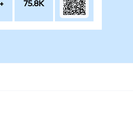
+
75.8K