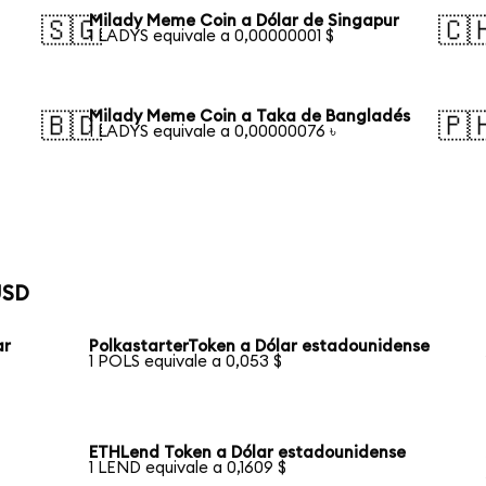
Milady Meme Coin a Dólar de Singapur
🇸🇬
🇨
1 LADYS equivale a 0,00000001 $
Milady Meme Coin a Taka de Bangladés
🇧🇩
🇵
1 LADYS equivale a 0,00000076 ৳
USD
ar
PolkastarterToken a Dólar estadounidense
1 POLS equivale a 0,053 $
ETHLend Token a Dólar estadounidense
1 LEND equivale a 0,1609 $