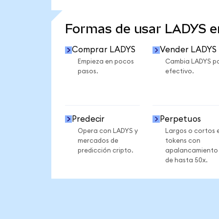
VER MÁS ESTADÍSTICAS
Formas de usar LADYS 
Comprar LADYS
Vender LADYS
Empieza en pocos
Cambia LADYS p
pasos.
efectivo.
Predecir
Perpetuos
Opera con LADYS y
Largos o cortos 
mercados de
tokens con
predicción cripto.
apalancamiento
de hasta 50x.