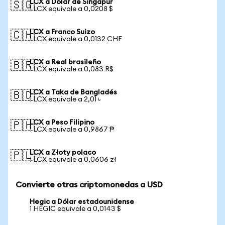
LCX a Dólar de Singapur
🇸🇬
1 LCX equivale a 0,0208 $
LCX a Franco Suizo
🇨🇭
1 LCX equivale a 0,0132 CHF
LCX a Real brasileño
🇧🇷
1 LCX equivale a 0,083 R$
LCX a Taka de Bangladés
🇧🇩
1 LCX equivale a 2,01 ৳
LCX a Peso Filipino
🇵🇭
1 LCX equivale a 0,9867 ₱
LCX a Złoty polaco
🇵🇱
1 LCX equivale a 0,0606 zł
Convierte otras criptomonedas a USD
Hegic a Dólar estadounidense
1 HEGIC equivale a 0,0143 $