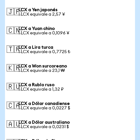
LCX a Yen japonés
🇯🇵
1 LCX equivale a 2,57 ¥
LCX a Yuan chino
🇨🇳
1 LCX equivale a 0,1096 ¥
LCX a Lira turca
🇹🇷
1 LCX equivale a 0,7725 ₺
LCX a Won surcoreano
🇰🇷
1 LCX equivale a 23,1 ₩
LCX a Rublo ruso
🇷🇺
1 LCX equivale a 1,32 ₽
LCX a Dólar canadiense
🇨🇦
1 LCX equivale a 0,0227 $
LCX a Dólar australiano
🇦🇺
1 LCX equivale a 0,0231 $