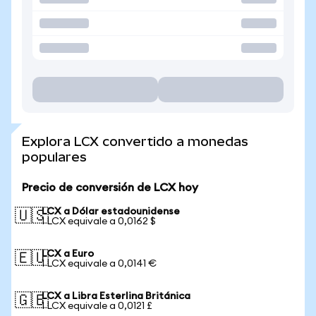
Explora LCX convertido a monedas
populares
Precio de conversión de LCX hoy
LCX a Dólar estadounidense
🇺🇸
1 LCX equivale a 0,0162 $
LCX a Euro
🇪🇺
1 LCX equivale a 0,0141 €
LCX a Libra Esterlina Británica
🇬🇧
1 LCX equivale a 0,0121 £