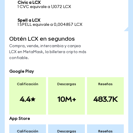
Civic a LCX
1 CVC equivale a 1,1072 LCX
Spell a LCX
1 SPELL equivale a 0,004857 LCX
Obtén LCX en segundos
Compra, vende, intercambia y canjea
LCX en MetaMask, la billetera cripto más
confiable.
Google Play
Calificación
Descargas
Reseñas
4.4
10M+
483.7K
App Store
Calificación
Descargas
Reseñas