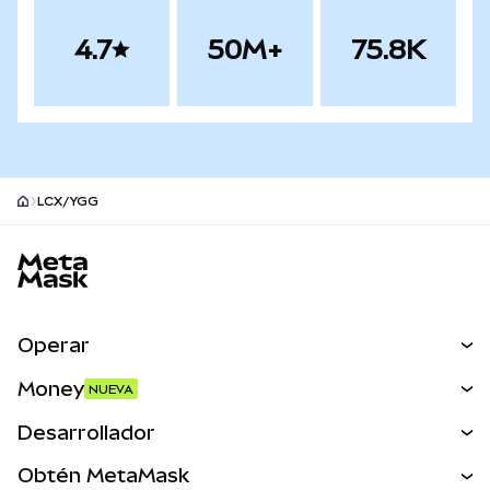
4.7
50M+
75.8K
LCX/YGG
Pie de página del sitio MetaMask
Operar
Canjear
Money
NUEVA
Predecir
NUEVA
Comprar
Desarrollador
Perps
NUEVA
Tarjeta
Ver los documentos
Obtén MetaMask
Activos del mundo real