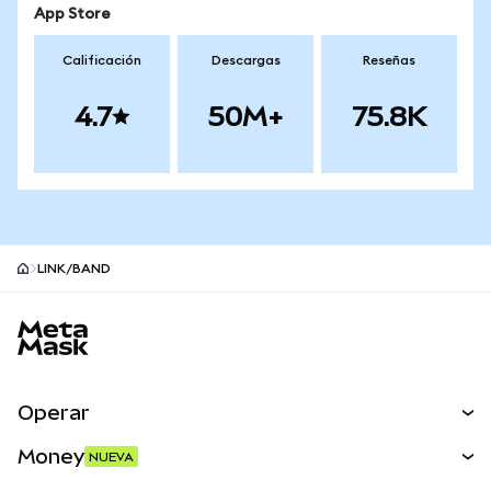
App Store
Calificación
Descargas
Reseñas
4.7
50M+
75.8K
LINK/BAND
Pie de página del sitio MetaMask
Operar
Canjear
Money
NUEVA
Predecir
NUEVA
Comprar