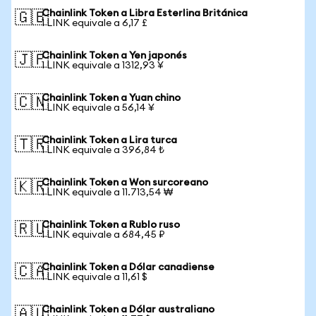
Chainlink Token a Libra Esterlina Británica
🇬🇧
1 LINK equivale a 6,17 £
Chainlink Token a Yen japonés
🇯🇵
1 LINK equivale a 1312,93 ¥
Chainlink Token a Yuan chino
🇨🇳
1 LINK equivale a 56,14 ¥
Chainlink Token a Lira turca
🇹🇷
1 LINK equivale a 396,84 ₺
Chainlink Token a Won surcoreano
🇰🇷
1 LINK equivale a 11.713,54 ₩
Chainlink Token a Rublo ruso
🇷🇺
1 LINK equivale a 684,45 ₽
Chainlink Token a Dólar canadiense
🇨🇦
1 LINK equivale a 11,61 $
Chainlink Token a Dólar australiano
🇦🇺