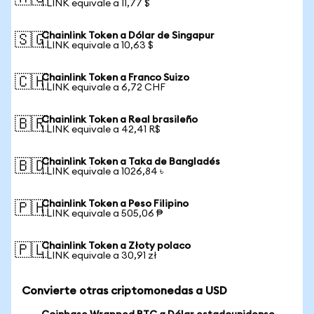
1 LINK equivale a 11,77 $
Chainlink Token a Dólar de Singapur
🇸🇬
1 LINK equivale a 10,63 $
Chainlink Token a Franco Suizo
🇨🇭
1 LINK equivale a 6,72 CHF
Chainlink Token a Real brasileño
🇧🇷
1 LINK equivale a 42,41 R$
Chainlink Token a Taka de Bangladés
🇧🇩
1 LINK equivale a 1026,84 ৳
Chainlink Token a Peso Filipino
🇵🇭
1 LINK equivale a 505,06 ₱
Chainlink Token a Złoty polaco
🇵🇱
1 LINK equivale a 30,91 zł
Convierte otras criptomonedas a USD