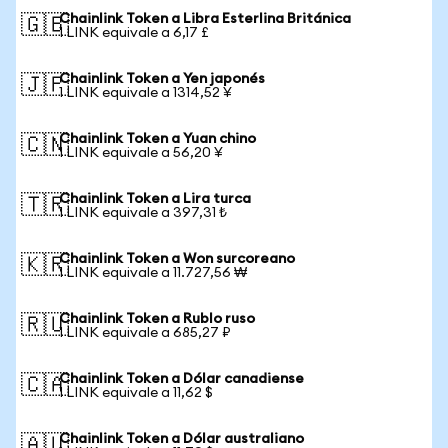
Chainlink Token a Libra Esterlina Británica
🇬🇧
1 LINK equivale a 6,17 £
Chainlink Token a Yen japonés
🇯🇵
1 LINK equivale a 1314,52 ¥
Chainlink Token a Yuan chino
🇨🇳
1 LINK equivale a 56,20 ¥
Chainlink Token a Lira turca
🇹🇷
1 LINK equivale a 397,31 ₺
Chainlink Token a Won surcoreano
🇰🇷
1 LINK equivale a 11.727,56 ₩
Chainlink Token a Rublo ruso
🇷🇺
1 LINK equivale a 685,27 ₽
Chainlink Token a Dólar canadiense
🇨🇦
1 LINK equivale a 11,62 $
Chainlink Token a Dólar australiano
🇦🇺