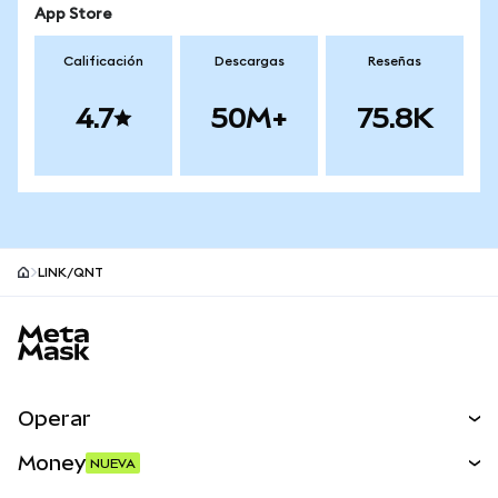
App Store
Calificación
Descargas
Reseñas
4.7
50M+
75.8K
LINK/QNT
Pie de página del sitio MetaMask
Operar
Canjear
Money
NUEVA
Predecir
NUEVA
Comprar