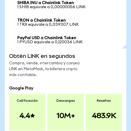
SHIBA INU a Chainlink Token
1 SHIB equivale a 0,00000056 LINK
TRON a Chainlink Token
1 TRX equivale a 0,039307 LINK
PayPal USD a Chainlink Token
1 PYUSD equivale a 0,120036 LINK
Obtén LINK en segundos
Compra, vende, intercambia y canjea
LINK en MetaMask, la billetera cripto
más confiable.
Google Play
Calificación
Descargas
Reseñas
4.4
10M+
483.9K