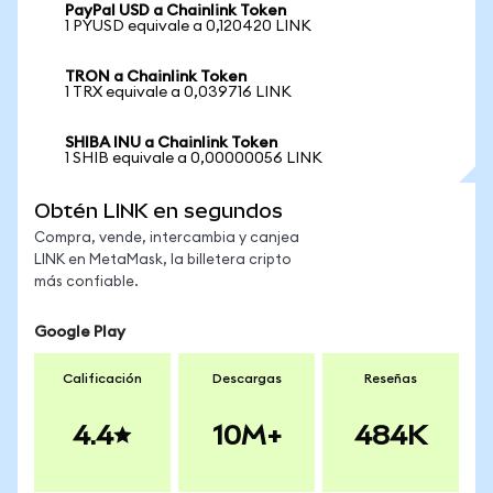
PayPal USD a Chainlink Token
1 PYUSD equivale a 0,120420 LINK
TRON a Chainlink Token
1 TRX equivale a 0,039716 LINK
SHIBA INU a Chainlink Token
1 SHIB equivale a 0,00000056 LINK
Obtén LINK en segundos
Compra, vende, intercambia y canjea
LINK en MetaMask, la billetera cripto
más confiable.
Google Play
Calificación
Descargas
Reseñas
4.4
10M+
484K