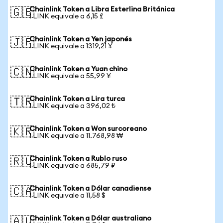
Chainlink Token a Libra Esterlina Británica
🇬🇧
1 LINK equivale a 6,15 £
Chainlink Token a Yen japonés
🇯🇵
1 LINK equivale a 1319,21 ¥
Chainlink Token a Yuan chino
🇨🇳
1 LINK equivale a 55,99 ¥
Chainlink Token a Lira turca
🇹🇷
1 LINK equivale a 396,02 ₺
Chainlink Token a Won surcoreano
🇰🇷
1 LINK equivale a 11.768,98 ₩
Chainlink Token a Rublo ruso
🇷🇺
1 LINK equivale a 685,79 ₽
Chainlink Token a Dólar canadiense
🇨🇦
1 LINK equivale a 11,58 $
Chainlink Token a Dólar australiano
🇦🇺