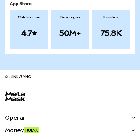
App Store
Calificación
Descargas
Reseñas
4.7
50M+
75.8K
LINK/SYNC
Pie de página del sitio MetaMask
Operar
Canjear
Money
NUEVA
Predecir
NUEVA
Comprar