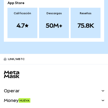
App Store
Calificación
Descargas
Reseñas
4.7
50M+
75.8K
LINK/WBTC
Pie de página del sitio MetaMask
Operar
Canjear
Money
NUEVA
Predecir
NUEVA
Comprar