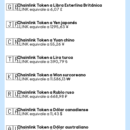
Chainlink Token a Libra Esterlina Británica
🇬🇧
1 LINK equivale a 6,07 £
Chainlink Token a Yen japonés
🇯🇵
1 LINK equivale a 1295,63 ¥
Chainlink Token a Yuan chino
🇨🇳
1 LINK equivale a 55,26 ¥
Chainlink Token a Lira turca
🇹🇷
1 LINK equivale a 390,79 ₺
Chainlink Token a Won surcoreano
🇰🇷
1 LINK equivale a 11.586,13 ₩
Chainlink Token a Rublo ruso
🇷🇺
1 LINK equivale a 668,98 ₽
Chainlink Token a Dólar canadiense
🇨🇦
1 LINK equivale a 11,43 $
Chainlink Token a Dólar australiano
🇦🇺