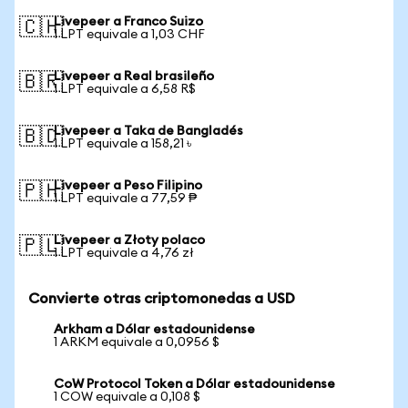
Livepeer a Franco Suizo
🇨🇭
1 LPT equivale a 1,03 CHF
Livepeer a Real brasileño
🇧🇷
1 LPT equivale a 6,58 R$
Livepeer a Taka de Bangladés
🇧🇩
1 LPT equivale a 158,21 ৳
Livepeer a Peso Filipino
🇵🇭
1 LPT equivale a 77,59 ₱
Livepeer a Złoty polaco
🇵🇱
1 LPT equivale a 4,76 zł
Convierte otras criptomonedas a USD
Arkham a Dólar estadounidense
1 ARKM equivale a 0,0956 $
CoW Protocol Token a Dólar estadounidense
1 COW equivale a 0,108 $