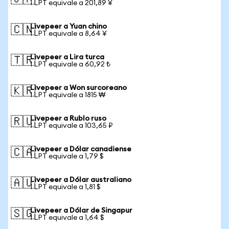
1 LPT equivale a 201,89 ¥
Livepeer a Yuan chino
🇨🇳
1 LPT equivale a 8,64 ¥
Livepeer a Lira turca
🇹🇷
1 LPT equivale a 60,92 ₺
Livepeer a Won surcoreano
🇰🇷
1 LPT equivale a 1815 ₩
Livepeer a Rublo ruso
🇷🇺
1 LPT equivale a 103,65 ₽
Livepeer a Dólar canadiense
🇨🇦
1 LPT equivale a 1,79 $
Livepeer a Dólar australiano
🇦🇺
1 LPT equivale a 1,81 $
Livepeer a Dólar de Singapur
🇸🇬
1 LPT equivale a 1,64 $