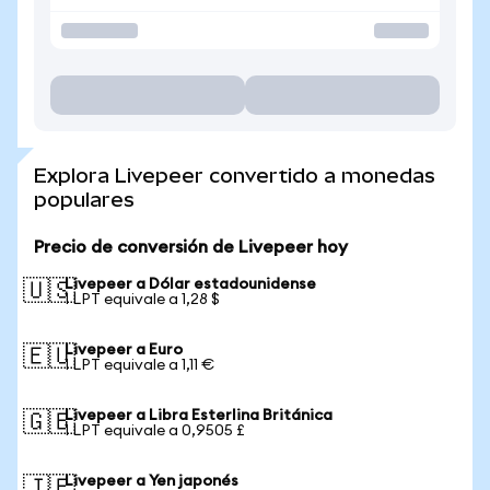
Explora Livepeer convertido a monedas
populares
Precio de conversión de Livepeer hoy
Livepeer a Dólar estadounidense
🇺🇸
1 LPT equivale a 1,28 $
Livepeer a Euro
🇪🇺
1 LPT equivale a 1,11 €
Livepeer a Libra Esterlina Británica
🇬🇧
1 LPT equivale a 0,9505 £
Livepeer a Yen japonés
🇯🇵