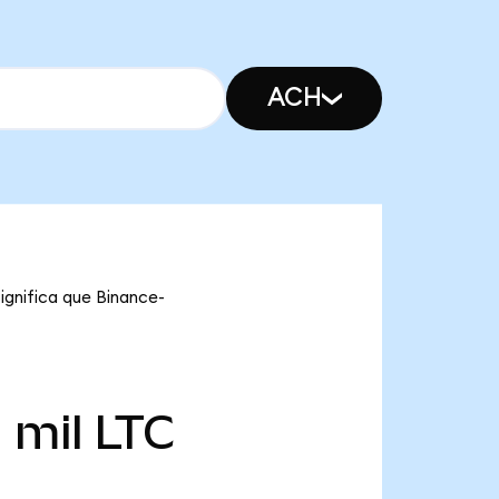
ACH
significa que Binance-
 mil
LTC