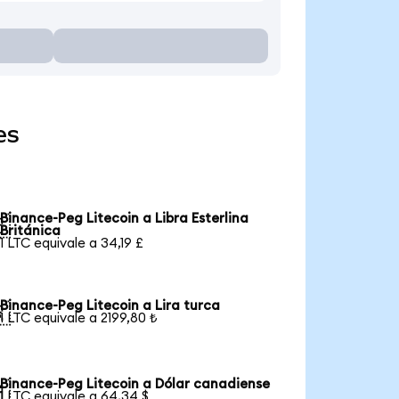
es
Binance-Peg Litecoin a Libra Esterlina

Británica
1 LTC equivale a 34,19 £
Binance-Peg Litecoin a Lira turca

1 LTC equivale a 2199,80 ₺
Binance-Peg Litecoin a Dólar canadiense

1 LTC equivale a 64,34 $