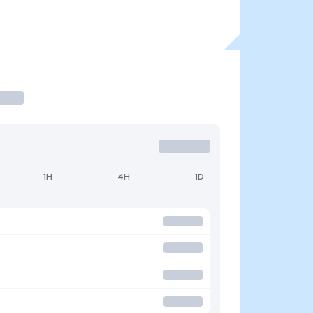
1H
4H
1D