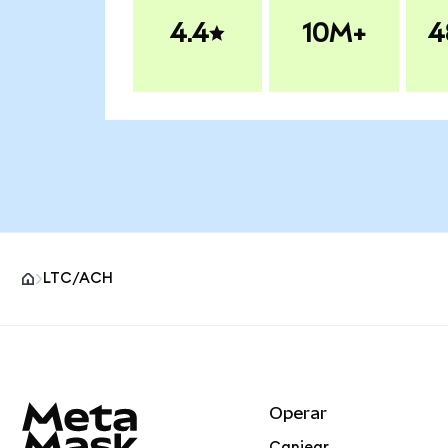
4.4
10M+
4
LTC/ACH
Pie de página del sitio MetaMask
Operar
Canjear