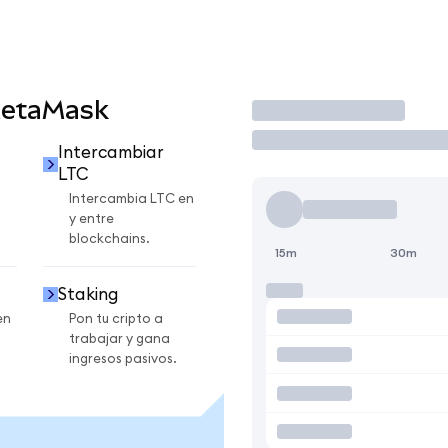
MetaMask
Operar
Intercambiar
LTC
Intercambia LTC en
y entre
blockchains.
15m
30m
Staking
en
Pon tu cripto a
trabajar y gana
ingresos pasivos.