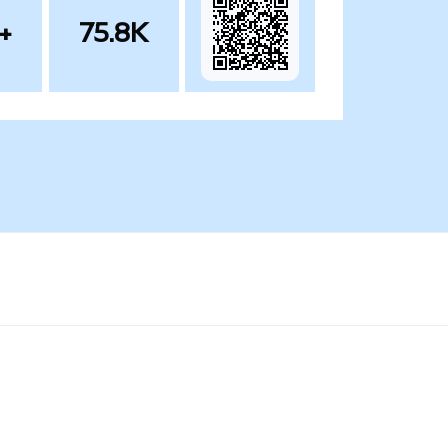
+
75.8K