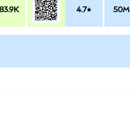
83.9K
4.7
50M