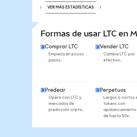
VER MÁS ESTADÍSTICAS
VER MÁS ESTADÍSTICAS
Formas de usar LTC en 
Comprar LTC
Vender LTC
Empieza en pocos
Cambia LTC por
pasos.
efectivo.
Predecir
Perpetuos
Opera con LTC y
Largos o cortos 
mercados de
tokens con
predicción cripto.
apalancamiento
de hasta 50x.