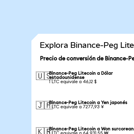
Explora Binance-Peg Lit
Precio de conversión de Binance-Pe
Binance-Peg Litecoin a Dólar
🇺🇸
estadounidense
1 LTC equivale a 46,12 $
Binance-Peg Litecoin a Yen japonés
🇯🇵
1 LTC equivale a 7277,93 ¥
Binance-Peg Litecoin a Won surcorea
🇰🇷
1 LTC equivale a 64.931,55 ₩