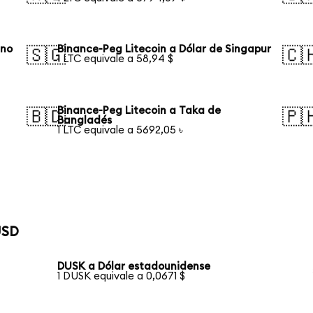
ano
Binance-Peg Litecoin a Dólar de Singapur
🇸🇬
🇨
1 LTC equivale a 58,94 $
Binance-Peg Litecoin a Taka de
🇧🇩
🇵
Bangladés
1 LTC equivale a 5692,05 ৳
USD
DUSK a Dólar estadounidense
1 DUSK equivale a 0,0671 $