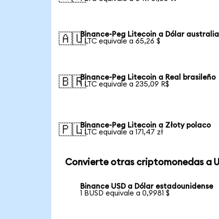
Binance-Peg Litecoin a Dólar australi
🇦🇺
1 LTC equivale a 65,26 $
Binance-Peg Litecoin a Real brasileño
🇧🇷
1 LTC equivale a 235,09 R$
Binance-Peg Litecoin a Złoty polaco
🇵🇱
1 LTC equivale a 171,47 zł
Convierte otras criptomonedas a 
Binance USD a Dólar estadounidense
1 BUSD equivale a 0,9981 $