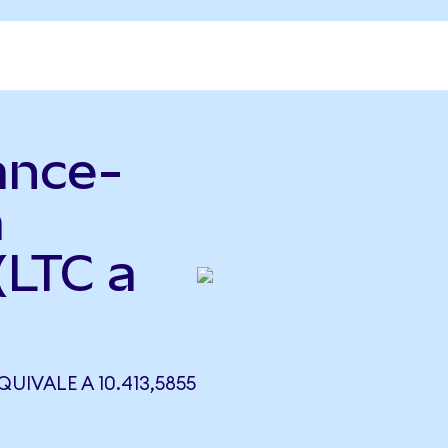
ance-
a
(LTC a
UIVALE A 10.413,5855