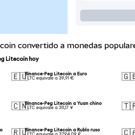
ecoin convertido a monedas popular
g Litecoin hoy
Binance-Peg Litecoin a Euro
🇪🇺
🇬
1 LTC equivale a 39,91 €
Binance-Peg Litecoin a Yuan chino
🇨🇳
🇹
1 LTC equivale a 311,17 ¥
no
Binance-Peg Litecoin a Rublo ruso
🇷🇺
🇨
1 LTC equivale a 3794,09 ₽