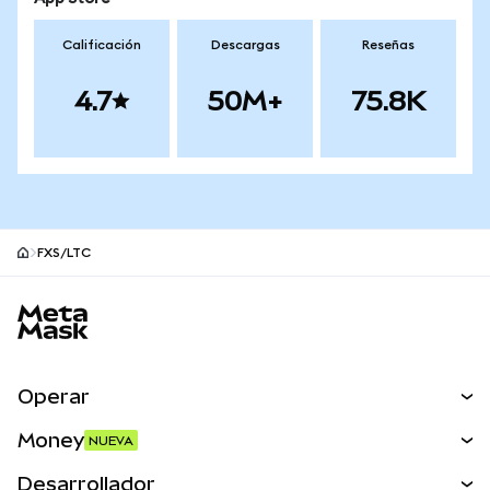
Calificación
Descargas
Reseñas
4.7
50M+
75.8K
FXS/LTC
Pie de página del sitio MetaMask
Operar
Canjear
Money
NUEVA
Predecir
NUEVA
Comprar
Desarrollador