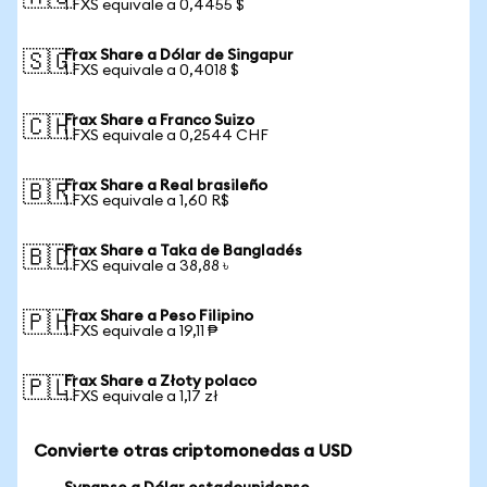
1 FXS equivale a 0,4455 $
Frax Share a Dólar de Singapur
🇸🇬
1 FXS equivale a 0,4018 $
Frax Share a Franco Suizo
🇨🇭
1 FXS equivale a 0,2544 CHF
Frax Share a Real brasileño
🇧🇷
1 FXS equivale a 1,60 R$
Frax Share a Taka de Bangladés
🇧🇩
1 FXS equivale a 38,88 ৳
Frax Share a Peso Filipino
🇵🇭
1 FXS equivale a 19,11 ₱
Frax Share a Złoty polaco
🇵🇱
1 FXS equivale a 1,17 zł
Convierte otras criptomonedas a USD