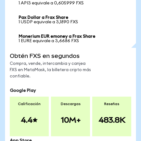
1 API3 equivale a 0,605999 FXS
Pax Dollar a Frax Share
1 USDP equivale a 3,1890 FXS
Monerium EUR emoney a Frax Share
1 EURE equivale a 3,6686 FXS
Obtén FXS en segundos
Compra, vende, intercambia y canjea
FXS en MetaMask, la billetera cripto más
confiable.
Google Play
Calificación
Descargas
Reseñas
4.4
10M+
483.8K
App Store