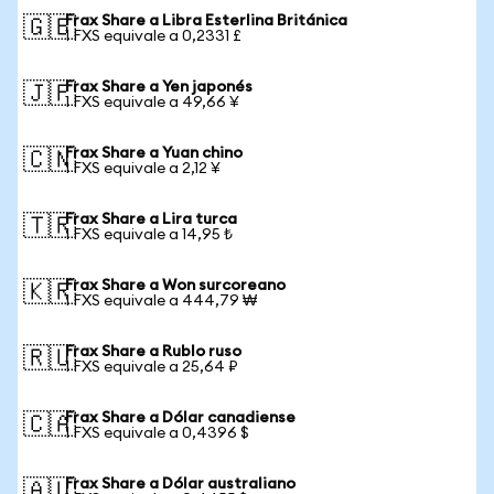
Frax Share a Libra Esterlina Británica
🇬🇧
1 FXS equivale a 0,2331 £
Frax Share a Yen japonés
🇯🇵
1 FXS equivale a 49,66 ¥
Frax Share a Yuan chino
🇨🇳
1 FXS equivale a 2,12 ¥
Frax Share a Lira turca
🇹🇷
1 FXS equivale a 14,95 ₺
Frax Share a Won surcoreano
🇰🇷
1 FXS equivale a 444,79 ₩
Frax Share a Rublo ruso
🇷🇺
1 FXS equivale a 25,64 ₽
Frax Share a Dólar canadiense
🇨🇦
1 FXS equivale a 0,4396 $
Frax Share a Dólar australiano
🇦🇺