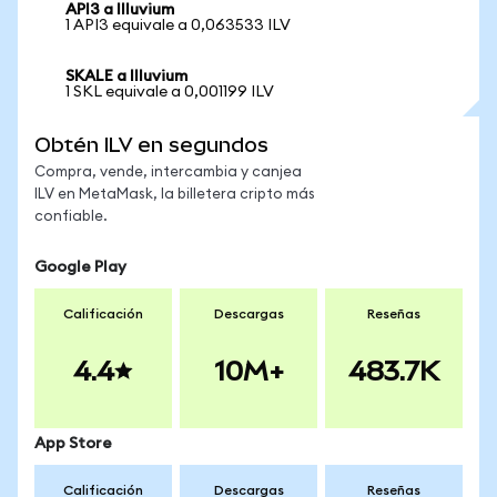
API3 a Illuvium
1 API3 equivale a 0,063533 ILV
SKALE a Illuvium
1 SKL equivale a 0,001199 ILV
Obtén ILV en segundos
Compra, vende, intercambia y canjea
ILV en MetaMask, la billetera cripto más
confiable.
Google Play
Calificación
Descargas
Reseñas
4.4
10M+
483.7K
App Store
Calificación
Descargas
Reseñas