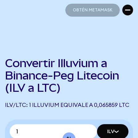
OBTÉN METAMASK
OBTÉN METAMASK
Convertir Illuvium a
Binance-Peg Litecoin
(ILV a LTC)
ILV/LTC: 1 ILLUVIUM EQUIVALE A 0,065859 LTC
ILV