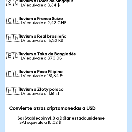
Illuvium a Dólar de Singapur
🇸🇬
1 ILV equivale a 3,84 $
Illuvium a Franco Suizo
🇨🇭
1 ILV equivale a 2,43 CHF
Illuvium a Real brasileño
🇧🇷
1 ILV equivale a 15,32 R$
Illuvium a Taka de Bangladés
🇧🇩
1 ILV equivale a 370,03 ৳
Illuvium a Peso Filipino
🇵🇭
1 ILV equivale a 181,64 ₱
Illuvium a Złoty polaco
🇵🇱
1 ILV equivale a 11,16 zł
Convierte otras criptomonedas a USD
Sai Stablecoin v1.0 a Dólar estadounidense
1 SAI equivale a 10,02 $