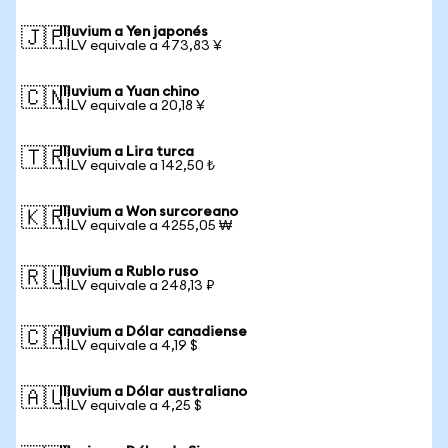
Illuvium a Yen japonés
🇯🇵
1 ILV equivale a 473,83 ¥
Illuvium a Yuan chino
🇨🇳
1 ILV equivale a 20,18 ¥
Illuvium a Lira turca
🇹🇷
1 ILV equivale a 142,50 ₺
Illuvium a Won surcoreano
🇰🇷
1 ILV equivale a 4255,05 ₩
Illuvium a Rublo ruso
🇷🇺
1 ILV equivale a 248,13 ₽
Illuvium a Dólar canadiense
🇨🇦
1 ILV equivale a 4,19 $
Illuvium a Dólar australiano
🇦🇺
1 ILV equivale a 4,25 $