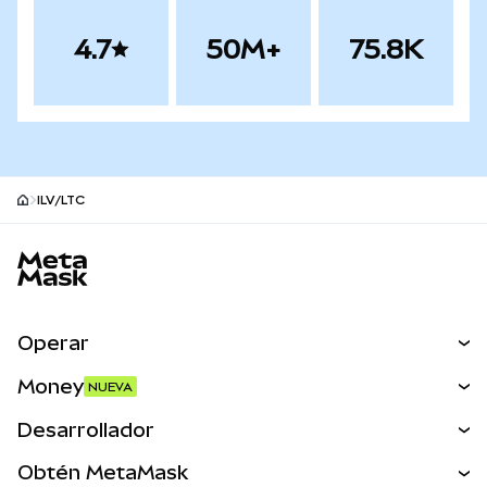
4.7
50M+
75.8K
ILV/LTC
Pie de página del sitio MetaMask
Operar
Canjear
Money
NUEVA
Predecir
NUEVA
Comprar
Desarrollador
Perps
NUEVA
Tarjeta
Ver los documentos
Obtén MetaMask
Activos del mundo real