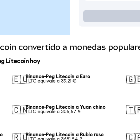
ecoin convertido a monedas popular
g Litecoin hoy
Binance-Peg Litecoin a Euro
🇪🇺
🇬
1 LTC equivale a 39,21 €
Binance-Peg Litecoin a Yuan chino
🇨🇳
🇹
1 LTC equivale a 305,57 ¥
no
Binance-Peg Litecoin a Rublo ruso
🇷🇺
🇨
1 LTC equivale a 3681,54 ₽