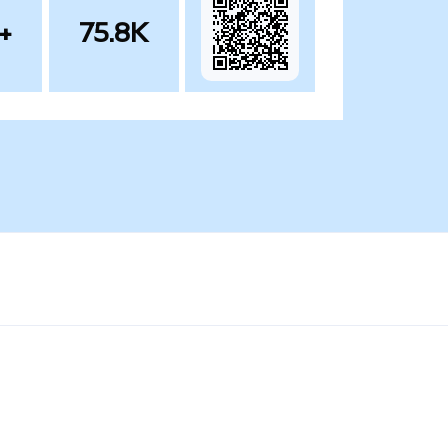
+
75.8K