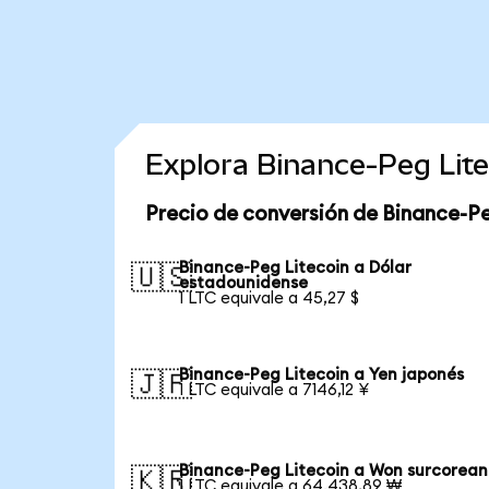
Explora Binance-Peg Lit
Precio de conversión de Binance-Pe
Binance-Peg Litecoin a Dólar
🇺🇸
estadounidense
1 LTC equivale a 45,27 $
Binance-Peg Litecoin a Yen japonés
🇯🇵
1 LTC equivale a 7146,12 ¥
Binance-Peg Litecoin a Won surcorea
🇰🇷
1 LTC equivale a 64.438,89 ₩