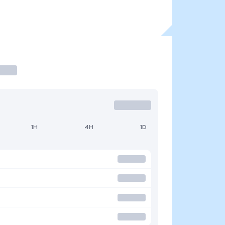
1H
4H
1D