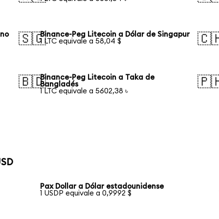
ano
Binance-Peg Litecoin a Dólar de Singapur
🇸🇬
🇨
1 LTC equivale a 58,04 $
Binance-Peg Litecoin a Taka de
🇧🇩
🇵
Bangladés
1 LTC equivale a 5602,38 ৳
USD
Pax Dollar a Dólar estadounidense
1 USDP equivale a 0,9992 $