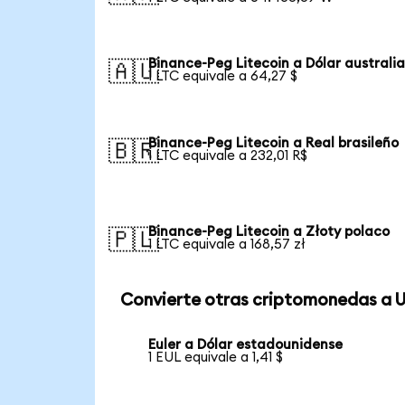
Binance-Peg Litecoin a Dólar australi
🇦🇺
1 LTC equivale a 64,27 $
Binance-Peg Litecoin a Real brasileño
🇧🇷
1 LTC equivale a 232,01 R$
Binance-Peg Litecoin a Złoty polaco
🇵🇱
1 LTC equivale a 168,57 zł
Convierte otras criptomonedas a 
Euler a Dólar estadounidense
1 EUL equivale a 1,41 $