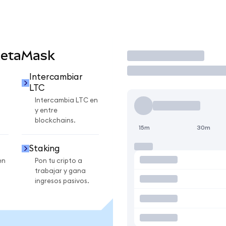
MetaMask
Operar
Intercambiar
LTC
Intercambia LTC en
y entre
blockchains.
15m
30m
Staking
en
Pon tu cripto a
trabajar y gana
ingresos pasivos.