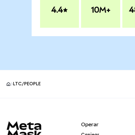
4.4
10M+
4
LTC/PEOPLE
Pie de página del sitio MetaMask
Operar
Canjear