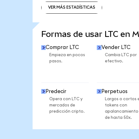
VER MÁS ESTADÍSTICAS
VER MÁS ESTADÍSTICAS
Formas de usar LTC en 
Comprar LTC
Vender LTC
Empieza en pocos
Cambia LTC por
pasos.
efectivo.
Predecir
Perpetuos
Opera con LTC y
Largos o cortos 
mercados de
tokens con
predicción cripto.
apalancamiento
de hasta 50x.