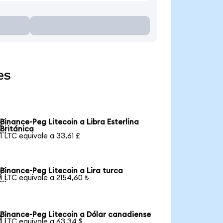
es
Binance-Peg Litecoin a Libra Esterlina

Británica
1 LTC equivale a 33,61 £
Binance-Peg Litecoin a Lira turca

1 LTC equivale a 2154,60 ₺
Binance-Peg Litecoin a Dólar canadiense

1 LTC equivale a 63,34 $