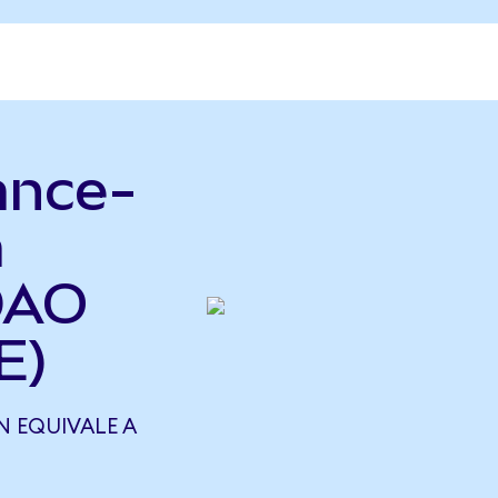
ance-
a
DAO
E)
N EQUIVALE A