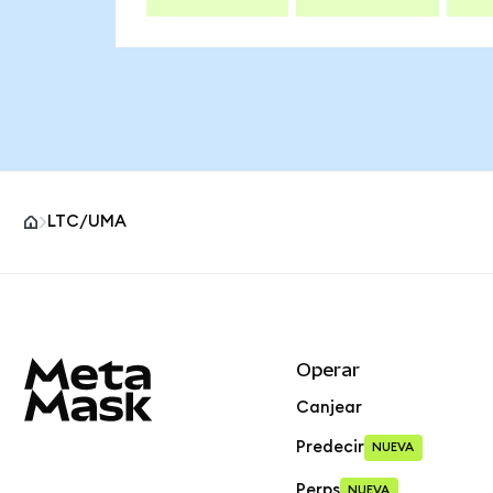
LTC/UMA
Pie de página del sitio MetaMask
Operar
Canjear
Predecir
NUEVA
Perps
NUEVA