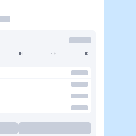
1H
4H
1D