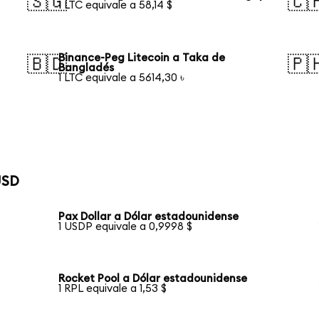
🇸🇬
🇨
1 LTC equivale a 58,14 $
Binance-Peg Litecoin a Taka de
🇧🇩
🇵
Bangladés
1 LTC equivale a 5614,30 ৳
USD
Pax Dollar a Dólar estadounidense
1 USDP equivale a 0,9998 $
Rocket Pool a Dólar estadounidense
1 RPL equivale a 1,53 $