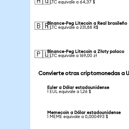
🇦🇺
1 LTC equivale a 64,37 $
Binance-Peg Litecoin a Real brasileño
🇧🇷
1 LTC equivale a 231,88 R$
Binance-Peg Litecoin a Złoty polaco
🇵🇱
1 LTC equivale a 169,00 zł
Convierte otras criptomonedas a 
Euler a Dólar estadounidense
1 EUL equivale a 1,26 $
Memecoin a Dólar estadounidense
1 MEME equivale a 0,000493 $