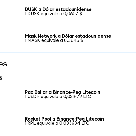
DUSK a Dólar estadounidense
1 DUSK equivale a 0,0607 $
Mask Network a Dólar estadounidense
1 MASK equivale a 0,3645 $
es
s
Pax Dollar a Binance-Peg Litecoin
1 USDP equivale a 0,021979 LTC
Rocket Pool a Binance-Peg Litecoin
1 RPL equivale a 0,033634 LTC