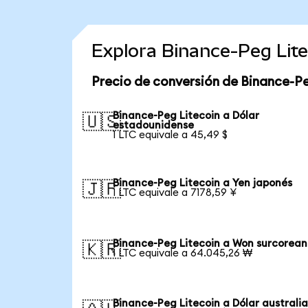
Explora Binance-Peg Lit
Precio de conversión de Binance-Pe
Binance-Peg Litecoin a Dólar
🇺🇸
estadounidense
1 LTC equivale a 45,49 $
Binance-Peg Litecoin a Yen japonés
🇯🇵
1 LTC equivale a 7178,59 ¥
Binance-Peg Litecoin a Won surcorea
🇰🇷
1 LTC equivale a 64.045,26 ₩
Binance-Peg Litecoin a Dólar australi