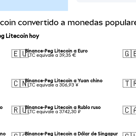
ecoin convertido a monedas popular
g Litecoin hoy
Binance-Peg Litecoin a Euro
🇪🇺
🇬
1 LTC equivale a 39,35 €
Binance-Peg Litecoin a Yuan chino
🇨🇳
🇹
1 LTC equivale a 306,93 ¥
no
Binance-Peg Litecoin a Rublo ruso
🇷🇺
🇨
1 LTC equivale a 3742,30 ₽
ano
Binance-Peg Litecoin a Dólar de Singapur